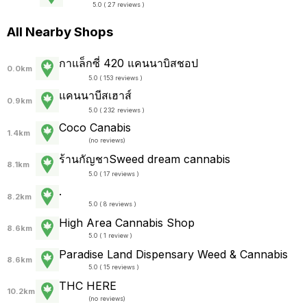
5.0 ( 27 reviews )
All Nearby Shops
กาแล็กซี่ 420 แคนนาบิสชอป
0.0km
5.0 ( 153 reviews )
แคนนาบีสเฮาส์
0.9km
5.0 ( 232 reviews )
Coco Canabis
1.4km
(
no reviews
)
ร้านกัญชาSweed dream cannabis
8.1km
5.0 ( 17 reviews )
.
8.2km
5.0 ( 8 reviews )
High Area Cannabis Shop
8.6km
5.0 ( 1 review )
Paradise Land Dispensary Weed & Cannabis
8.6km
5.0 ( 15 reviews )
THC HERE
10.2km
(
no reviews
)