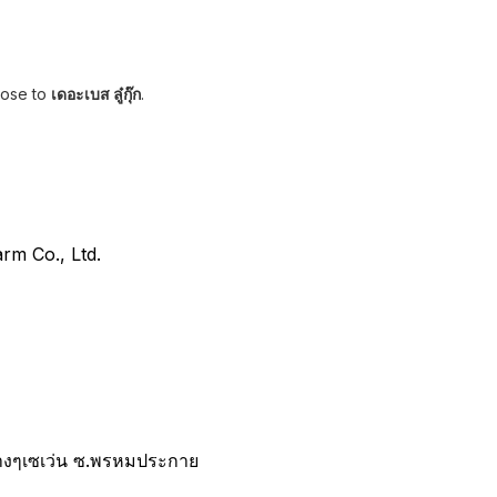
lose to
เดอะเบส ลู๋กุ๊ก
.
arm Co., Ltd.
างๆเซเว่น ซ.พรหมประกาย