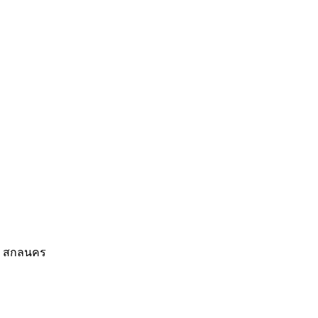
สด สกลนคร