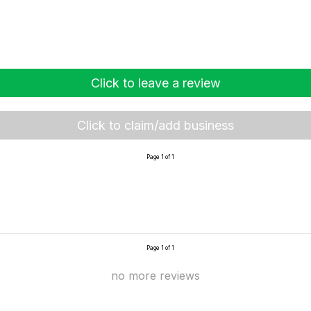
Click to leave a review
Click to claim/add business
Page 1 of 1
Page 1 of 1
no more reviews