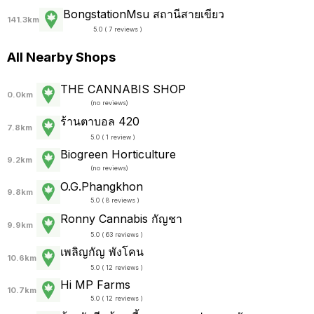
BongstationMsu สถานีสายเขียว
141.3km
5.0 ( 7 reviews )
All Nearby Shops
THE CANNABIS SHOP
0.0km
(
no reviews
)
ร้านตาบอล 420
7.8km
5.0 ( 1 review )
Biogreen Horticulture
9.2km
(
no reviews
)
O.G.Phangkhon
9.8km
5.0 ( 8 reviews )
Ronny Cannabis กัญชา
9.9km
5.0 ( 63 reviews )
เพลิญกัญ พังโคน
10.6km
5.0 ( 12 reviews )
Hi MP Farms
10.7km
5.0 ( 12 reviews )