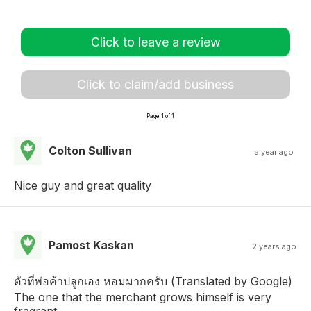
Click to leave a review
Click to claim/add business
Page 1 of 1
Colton Sullivan
a year ago
Nice guy and great quality
Pamost Kaskan
2 years ago
ตัวที่พ่อค้าปลูกเอง หอมมากครับ (Translated by Google)
The one that the merchant grows himself is very
fragrant.