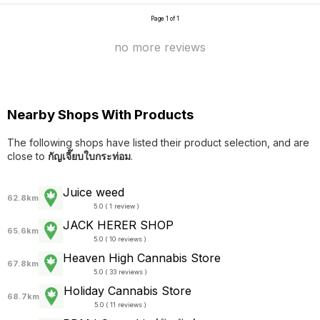
Page 1 of 1
no more reviews
Nearby Shops With Products
The following shops have listed their product selection, and are
close to
กัญเจี๊ยบใบกระท่อม
.
Juice weed
62.8km
5.0 ( 1 review )
JACK HERER SHOP
65.6km
5.0 ( 10 reviews )
Heaven High Cannabis Store
67.8km
5.0 ( 33 reviews )
Holiday Cannabis Store
68.7km
5.0 ( 11 reviews )