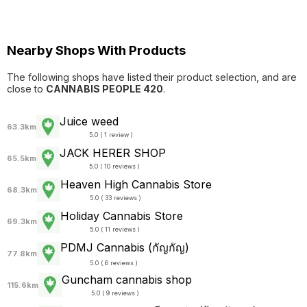
Nearby Shops With Products
The following shops have listed their product selection, and are
close to
CANNABIS PEOPLE 420
.
Juice weed
63.3km
5.0 ( 1 review )
JACK HERER SHOP
65.5km
5.0 ( 10 reviews )
Heaven High Cannabis Store
68.3km
5.0 ( 33 reviews )
Holiday Cannabis Store
69.3km
5.0 ( 11 reviews )
PDMJ Cannabis (กัญกัญ)
77.8km
5.0 ( 6 reviews )
Guncham cannabis shop
115.6km
5.0 ( 9 reviews )