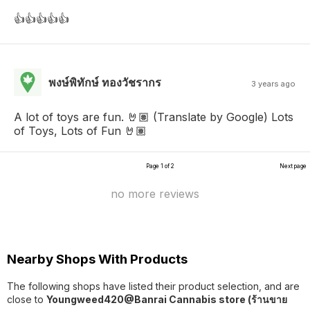
👍👍👍👍👍
พงษ์พิทักษ์ ทองวัชรากร
3 years ago
A lot of toys are fun. 🤘🏽 (Translate by Google) Lots
of Toys, Lots of Fun 🤘🏽
Page 1 of 2
Next page
no more reviews
Nearby Shops With Products
The following shops have listed their product selection, and are
close to
Youngweed420@Banrai Cannabis store (ร้านขาย