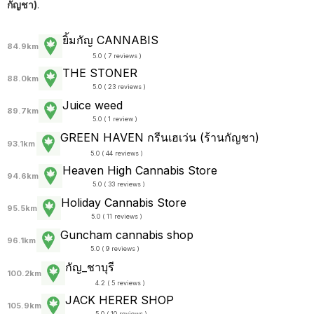
กัญชา)
.
ยิ้มกัญ CANNABIS
84.9km
5.0 ( 7 reviews )
THE STONER
88.0km
5.0 ( 23 reviews )
Juice weed
89.7km
5.0 ( 1 review )
GREEN HAVEN กรีนเฮเว่น (ร้านกัญชา)
93.1km
5.0 ( 44 reviews )
Heaven High Cannabis Store
94.6km
5.0 ( 33 reviews )
Holiday Cannabis Store
95.5km
5.0 ( 11 reviews )
Guncham cannabis shop
96.1km
5.0 ( 9 reviews )
กัญ_ชาบุรี
100.2km
4.2 ( 5 reviews )
JACK HERER SHOP
105.9km
5.0 ( 10 reviews )