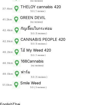
(
no reviews
)
THELOY cannabis 420
37.4km
5.0 ( 1 review )
GREEN DEVIL
41.2km
(
no reviews
)
กัญเจี๊ยบใบกระท่อม
42.4km
5.0 ( 5 reviews )
CANNABIS PEOPLE 420
42.9km
5.0 ( 5 reviews )
โอ้ My Weed 420
46.2km
5.0 ( 1 review )
168Cannabis
46.9km
(
no reviews
)
ฟาร์ม
49.0km
5.0 ( 5 reviews )
Smile Weed
51.0km
5.0 ( 3 reviews )
English
Thai