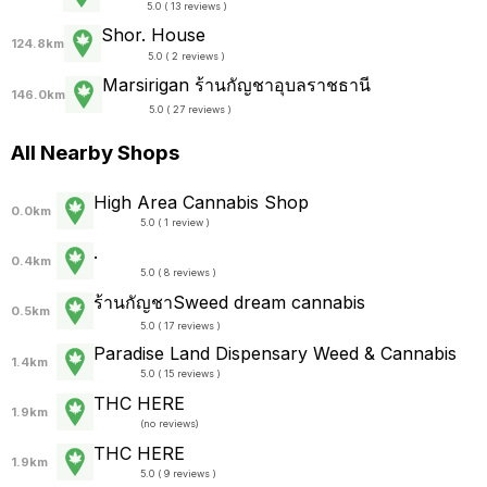
5.0 ( 13 reviews )
Shor. House
124.8km
5.0 ( 2 reviews )
Marsirigan ร้านกัญชาอุบลราชธานี
146.0km
5.0 ( 27 reviews )
All Nearby Shops
High Area Cannabis Shop
0.0km
5.0 ( 1 review )
.
0.4km
5.0 ( 8 reviews )
ร้านกัญชาSweed dream cannabis
0.5km
5.0 ( 17 reviews )
Paradise Land Dispensary Weed & Cannabis
1.4km
5.0 ( 15 reviews )
THC HERE
1.9km
(
no reviews
)
THC HERE
1.9km
5.0 ( 9 reviews )