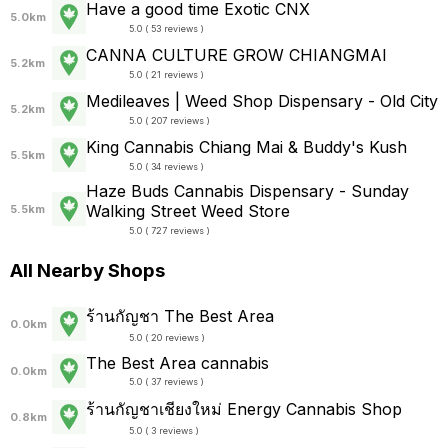
Have a good time Exotic CNX
5.0km
5.0 ( 53 reviews )
CANNA CULTURE GROW CHIANGMAI
5.2km
5.0 ( 21 reviews )
Medileaves | Weed Shop Dispensary - Old City
5.2km
5.0 ( 207 reviews )
King Cannabis Chiang Mai & Buddy's Kush
5.5km
5.0 ( 34 reviews )
Haze Buds Cannabis Dispensary - Sunday
Walking Street Weed Store
5.5km
5.0 ( 727 reviews )
All Nearby Shops
ร้านกัญชา The Best Area
0.0km
5.0 ( 20 reviews )
The Best Area cannabis
0.0km
5.0 ( 37 reviews )
ร้านกัญชาเชียงใหม่ Energy Cannabis Shop
0.8km
5.0 ( 3 reviews )