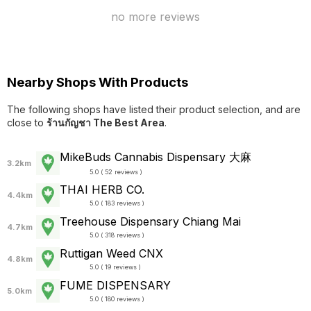
no more reviews
Nearby Shops With Products
The following shops have listed their product selection, and are
close to
ร้านกัญชา The Best Area
.
MikeBuds Cannabis Dispensary 大麻
3.2km
5.0 ( 52 reviews )
THAI HERB CO.
4.4km
5.0 ( 183 reviews )
Treehouse Dispensary Chiang Mai
4.7km
5.0 ( 318 reviews )
Ruttigan Weed CNX
4.8km
5.0 ( 19 reviews )
FUME DISPENSARY
5.0km
5.0 ( 180 reviews )