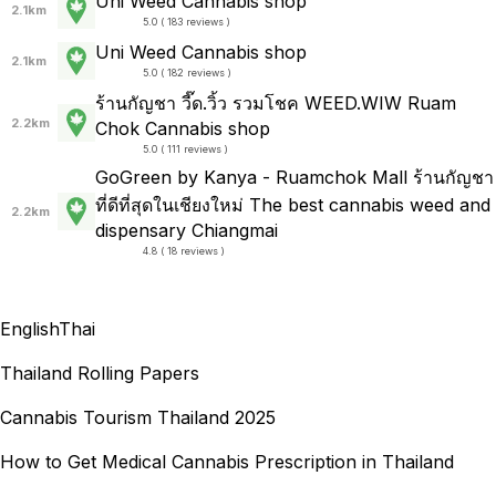
Uni Weed Cannabis shop
2.1km
5.0 ( 183 reviews )
Uni Weed Cannabis shop
2.1km
5.0 ( 182 reviews )
ร้านกัญชา วี๊ด.วิ้ว รวมโชค WEED.WIW Ruam
2.2km
Chok Cannabis shop
5.0 ( 111 reviews )
GoGreen by Kanya - Ruamchok Mall ร้านกัญชา
ที่ดีที่สุดในเชียงใหม่ The best cannabis weed and
2.2km
dispensary Chiangmai
4.8 ( 18 reviews )
English
Thai
Thailand Rolling Papers
Cannabis Tourism Thailand 2025
How to Get Medical Cannabis Prescription in Thailand