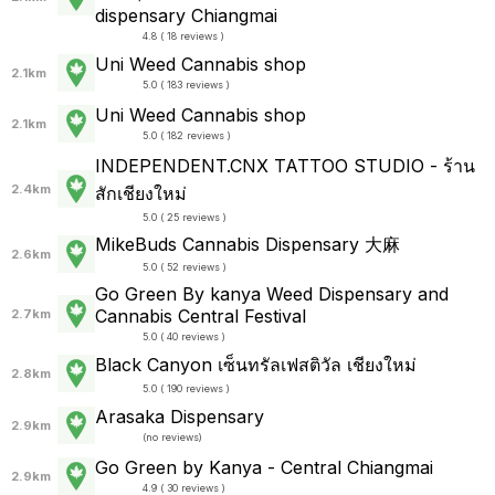
dispensary Chiangmai
4.8 ( 18 reviews )
Uni Weed Cannabis shop
2.1km
5.0 ( 183 reviews )
Uni Weed Cannabis shop
2.1km
5.0 ( 182 reviews )
INDEPENDENT.CNX TATTOO STUDIO - ร้าน
2.4km
สักเชียงใหม่
5.0 ( 25 reviews )
MikeBuds Cannabis Dispensary 大麻
2.6km
5.0 ( 52 reviews )
Go Green By kanya Weed Dispensary and
Cannabis Central Festival
2.7km
5.0 ( 40 reviews )
Black Canyon เซ็นทรัลเฟสติวัล เชียงใหม่
2.8km
5.0 ( 190 reviews )
Arasaka Dispensary
2.9km
(
no reviews
)
Go Green by Kanya - Central Chiangmai
2.9km
4.9 ( 30 reviews )