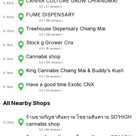
CANNA CULTURE GROW CHIANGMAI
5.8km
5.0 ( 21 reviews )
FUME DISPENSARY
5.9km
5.0 ( 180 reviews )
Treehouse Dispensary Chiang Mai
6.0km
5.0 ( 318 reviews )
Stock g Grower Cnx
6.1km
4.9 ( 16 reviews )
Cannabis shop
6.1km
5.0 ( 105 reviews )
King Cannabis Chiang Mai & Buddy's Kush
6.1km
5.0 ( 34 reviews )
Have a good time Exotic CNX
6.1km
5.0 ( 53 reviews )
All Nearby Shops
ร้านขายกัญชาสันทราย โซฮายสันทราย SO’HIGH
0.0km
cannabis shop
5.0 ( 84 reviews )