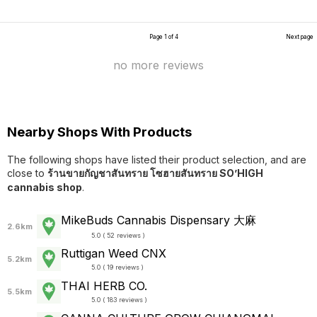
Page 1 of 4
Next page
no more reviews
Nearby Shops With Products
The following shops have listed their product selection, and are
close to
ร้านขายกัญชาสันทราย โซฮายสันทราย SO’HIGH
cannabis shop
.
MikeBuds Cannabis Dispensary 大麻
2.6km
5.0 ( 52 reviews )
Ruttigan Weed CNX
5.2km
5.0 ( 19 reviews )
THAI HERB CO.
5.5km
5.0 ( 183 reviews )