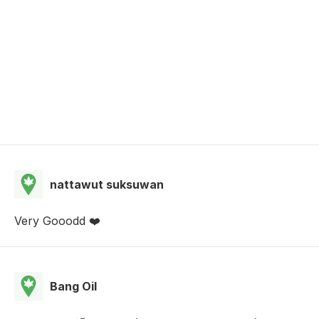
nattawut suksuwan
Very Gooodd ❤️
Bang Oil