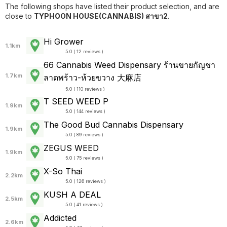
The following shops have listed their product selection, and are
close to
TYPHOON HOUSE(CANNABIS) สาขา2
.
Hi Grower
1.1km
5.0 ( 12 reviews )
66 Cannabis Weed Dispensary ร้านขายกัญชา
1.7km
ลาดพร้าว-ห้วยขวาง 大麻店
5.0 ( 110 reviews )
T SEED WEED P
1.9km
5.0 ( 144 reviews )
The Good Bud Cannabis Dispensary
1.9km
5.0 ( 89 reviews )
ZEGUS WEED
1.9km
5.0 ( 75 reviews )
X-So Thai
2.2km
5.0 ( 126 reviews )
KUSH A DEAL
2.5km
5.0 ( 41 reviews )
Addicted
2.6km