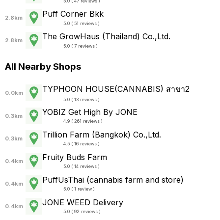
5.0 ( 47 reviews )
Puff Corner Bkk
2.8km
5.0 ( 51 reviews )
The GrowHaus (Thailand) Co.,Ltd.
2.8km
5.0 ( 7 reviews )
All Nearby Shops
TYPHOON HOUSE(CANNABIS) สาขา2
0.0km
5.0 ( 13 reviews )
YOBIZ Get High By JONE
0.3km
4.9 ( 261 reviews )
Trillion Farm (Bangkok) Co.,Ltd.
0.3km
4.5 ( 16 reviews )
Fruity Buds Farm
0.4km
5.0 ( 14 reviews )
PuffUsThai (cannabis farm and store)
0.4km
5.0 ( 1 review )
JONE WEED Delivery
0.4km
5.0 ( 92 reviews )