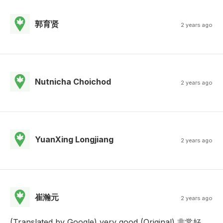
郭育贤
2 years ago
Nutnicha Choichod
2 years ago
YuanXing Longjiang
2 years ago
崔瀚元
2 years ago
(Translated by Google) very good (Original) 非常好