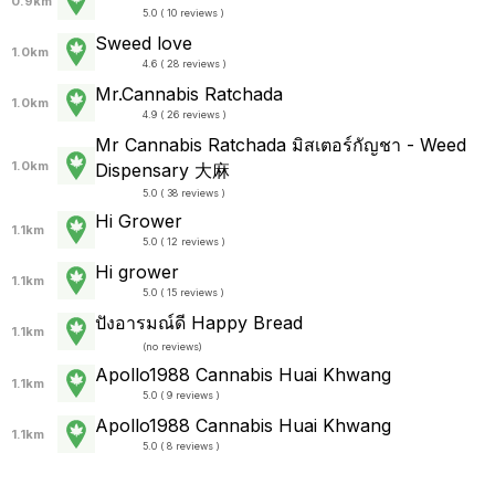
0.9km
5.0 ( 10 reviews )
Sweed love
1.0km
4.6 ( 28 reviews )
Mr.Cannabis Ratchada
1.0km
4.9 ( 26 reviews )
Mr Cannabis Ratchada มิสเตอร์กัญชา - Weed
1.0km
Dispensary 大麻
5.0 ( 38 reviews )
Hi Grower
1.1km
5.0 ( 12 reviews )
Hi grower
1.1km
5.0 ( 15 reviews )
ปังอารมณ์ดี Happy Bread
1.1km
(
no reviews
)
Apollo1988 Cannabis Huai Khwang
1.1km
5.0 ( 9 reviews )
Apollo1988 Cannabis Huai Khwang
1.1km
5.0 ( 8 reviews )