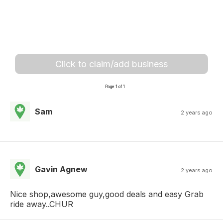
Click to claim/add business
Page 1 of 1
Sam
2 years ago
Gavin Agnew
2 years ago
Nice shop,awesome guy,good deals and easy Grab
ride away..CHUR