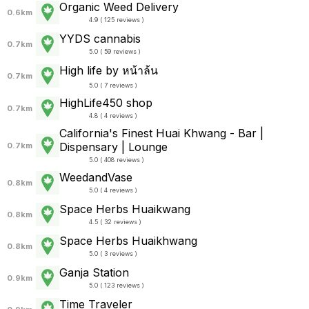
Organic Weed Delivery
0.6km
4.9 ( 125 reviews )
YYDS cannabis
0.7km
5.0 ( 59 reviews )
High life by หน้าล้น
0.7km
5.0 ( 7 reviews )
HighLife450 shop
0.7km
4.8 ( 4 reviews )
California's Finest Huai Khwang - Bar |
Dispensary | Lounge
0.7km
5.0 ( 408 reviews )
WeedandVase
0.8km
5.0 ( 4 reviews )
Space Herbs Huaikwang
0.8km
4.5 ( 32 reviews )
Space Herbs Huaikhwang
0.8km
5.0 ( 3 reviews )
Ganja Station
0.9km
5.0 ( 123 reviews )
Time Traveler