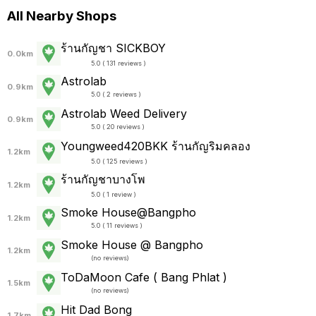
All Nearby Shops
ร้านกัญชา SICKBOY
0.0km
5.0 ( 131 reviews )
Astrolab
0.9km
5.0 ( 2 reviews )
Astrolab Weed Delivery
0.9km
5.0 ( 20 reviews )
Youngweed420BKK ร้านกัญริมคลอง
1.2km
5.0 ( 125 reviews )
ร้านกัญชาบางโพ
1.2km
5.0 ( 1 review )
Smoke House@Bangpho
1.2km
5.0 ( 11 reviews )
Smoke House @ Bangpho
1.2km
(
no reviews
)
ToDaMoon Cafe ( Bang Phlat )
1.5km
(
no reviews
)
Hit Dad Bong
1.7km