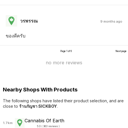
วรพรรณ
9 months ago
ของดีครับ
Page 1 of 6
Next page
no more reviews
Nearby Shops With Products
The following shops have listed their product selection, and are
close to
ร้านกัญชา SICKBOY
.
Cannabis Of Earth
1.7km
5.0 ( 363 reviews )