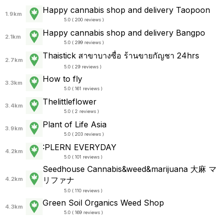
Happy cannabis shop and delivery Taopoon
1.9km
5.0 ( 200 reviews )
Happy cannabis shop and delivery Bangpo
2.1km
5.0 ( 299 reviews )
Thaistick สาขาบางซื่อ ร้านขายกัญชา 24hrs
2.7km
5.0 ( 29 reviews )
How to fly
3.3km
5.0 ( 161 reviews )
Thelittleflower
3.4km
5.0 ( 2 reviews )
Plant of Life Asia
3.9km
5.0 ( 203 reviews )
:PLERN EVERYDAY
4.2km
5.0 ( 101 reviews )
Seedhouse Cannabis&weed&marijuana 大麻 マ
リファナ
4.2km
5.0 ( 110 reviews )
Green Soil Organics Weed Shop
4.3km
5.0 ( 169 reviews )