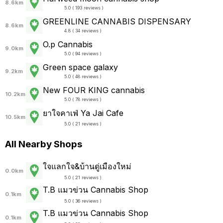
8.6km
5.0 ( 193 reviews )
GREENLINE CANNABIS DISPENSARY
8.6km
4.8 ( 34 reviews )
O.p Cannabis
9.0km
5.0 ( 94 reviews )
Green space galaxy
9.2km
5.0 ( 48 reviews )
New FOUR KING cannabis
10.2km
5.0 ( 78 reviews )
ยาใจคาเฟ่ Ya Jai Cafe
10.5km
5.0 ( 21 reviews )
All Nearby Shops
ใจแลกใจ&บ้านดู่เมืองใหม่
0.0km
5.0 ( 21 reviews )
T.B แมวข่วน Cannabis Shop
0.1km
5.0 ( 36 reviews )
T.B แมวข่วน Cannabis Shop
0.1km