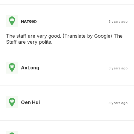
ɴᴀᴛɢᴏᴅ
3 years ago
The staff are very good. (Translate by Google) The
Staff are very polite.
AxLong
3 years ago
Oen Hui
3 years ago