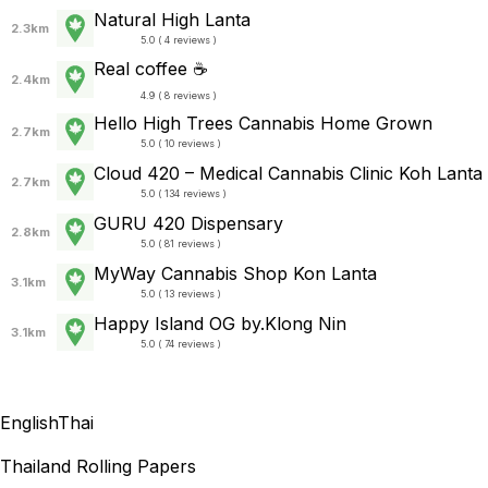
Natural High Lanta
2.3km
5.0 ( 4 reviews )
Real coffee ☕
2.4km
4.9 ( 8 reviews )
Hello High Trees Cannabis Home Grown
2.7km
5.0 ( 10 reviews )
Cloud 420 – Medical Cannabis Clinic Koh Lanta
2.7km
5.0 ( 134 reviews )
GURU 420 Dispensary
2.8km
5.0 ( 81 reviews )
MyWay Cannabis Shop Kon Lanta
3.1km
5.0 ( 13 reviews )
Happy Island OG by.Klong Nin
3.1km
5.0 ( 74 reviews )
English
Thai
Thailand Rolling Papers