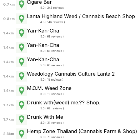
Cigare Bar
0.7km
5.0 ( 245 reviews )
Lanta Highland Weed / Cannabis Beach Shop
0.8km
4.8 ( 146 reviews )
Yan-Kan-Cha
1.4km
5.0 ( 68 reviews )
Yan-Kan-Cha
1.4km
5.0 ( 68 reviews )
Yan-Kan-Cha
1.4km
5.0 ( 68 reviews )
Weedology Cannabis Culture Lanta 2
1.4km
5.0 ( 18 reviews )
M.O.M. Weed Zone
1.4km
5.0 ( 12 reviews )
Drunk with(weed) me.?? Shop.
1.7km
5.0 ( 62 reviews )
Drunk With Me
1.7km
4.9 ( 34 reviews )
Hemp Zone Thailand (Cannabis Farm & Shop)
2.3km
5.0 ( 73 reviews )