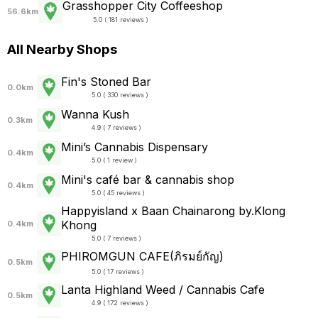
Grasshopper City Coffeeshop
56.6km
5.0 ( 181 reviews )
All Nearby Shops
Fin's Stoned Bar
0.0km
5.0 ( 330 reviews )
Wanna Kush
0.3km
4.9 ( 7 reviews )
Mini’s Cannabis Dispensary
0.4km
5.0 ( 1 review )
Mini's café bar & cannabis shop
0.4km
5.0 ( 45 reviews )
Happyisland x Baan Chainarong by.Klong
Khong
0.4km
5.0 ( 7 reviews )
PHIROMGUN CAFE(ภิรมย์กัญ)
0.5km
5.0 ( 17 reviews )
Lanta Highland Weed / Cannabis Cafe
0.5km
4.9 ( 172 reviews )