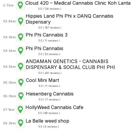
Cloud 420 – Medical Cannabis Clinic Koh Lanta
2.7km
5.0 ( 134 reviews )
Hippies Land Phi Phi x DANQ Cannabis
Dispensary
33.9km
5.0 ( 167 reviews )
Phi Phi Cannabis 3
34.3km
5.0 ( 11 reviews )
Phi Phi Cannabis
34.5km
5.0 ( 53 reviews )
ANDAMAN GENETICS - CANNABIS
DISPENSARY & SOCIAL CLUB PHI PHI
34.5km
5.0 ( 441 reviews )
Cool Mini Mart
36.0km
5.0 ( 11 reviews )
Heisenberg Cannabis
36.0km
5.0 ( 17 reviews )
HollyWeed Cannabis Cafe
37.1km
5.0 ( 69 reviews )
La Belle weed shop
56.2km
5.0 ( 8 reviews )