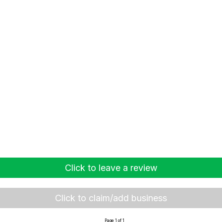
Click to leave a review
Click to claim/add business
Page 1 of 1