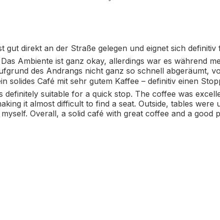
gut direkt an der Straße gelegen und eignet sich definiti
. Das Ambiente ist ganz okay, allerdings war es während m
fgrund des Andrangs nicht ganz so schnell abgeräumt, vor
ein solides Café mit sehr gutem Kaffee – definitiv einen 
s definitely suitable for a quick stop. The coffee was excel
king it almost difficult to find a seat. Outside, tables were
 myself. Overall, a solid café with great coffee and a good p