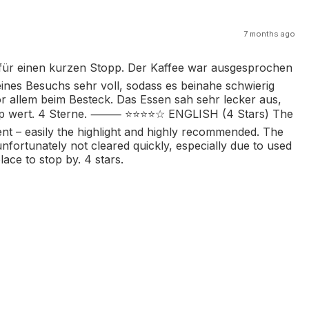
7 months ago
v für einen kurzen Stopp. Der Kaffee war ausgesprochen
eines Besuchs sehr voll, sodass es beinahe schwierig
 allem beim Besteck. Das Essen sah sehr lecker aus,
Stopp wert. 4 Sterne. ⸻ ⭐️⭐️⭐️⭐☆ ENGLISH (4 Stars) The
lent – easily the highlight and highly recommended. The
 unfortunately not cleared quickly, especially due to used
lace to stop by. 4 stars.