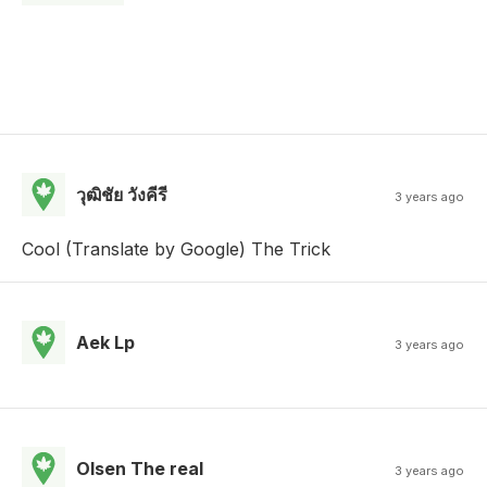
วุฒิชัย วังคีรี
3 years ago
Cool (Translate by Google) The Trick
Aek Lp
3 years ago
Olsen The real
3 years ago