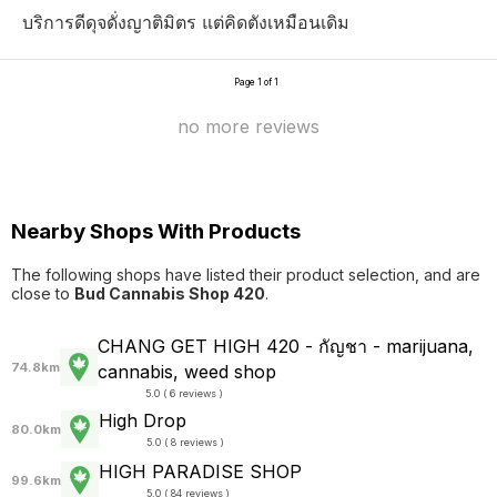
บริการดีดุจดั่งญาติมิตร แต่คิดตังเหมือนเดิม
Page 1 of 1
no more reviews
Nearby Shops With Products
The following shops have listed their product selection, and are
close to
Bud Cannabis Shop 420
.
CHANG GET HIGH 420 - กัญชา - marijuana,
74.8km
cannabis, weed shop
5.0 ( 6 reviews )
High Drop
80.0km
5.0 ( 8 reviews )
HIGH PARADISE SHOP
99.6km
5.0 ( 84 reviews )