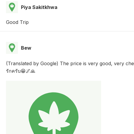
Piya Sakitkhwa
Good Trip
Bew
(Translated by Google) The price is very good, very cheap,
รักครับ😁🌌🙏