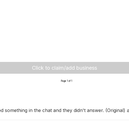
Click to claim/add business
Page 1 of 1
ed something in the chat and they didn't answer. (Original