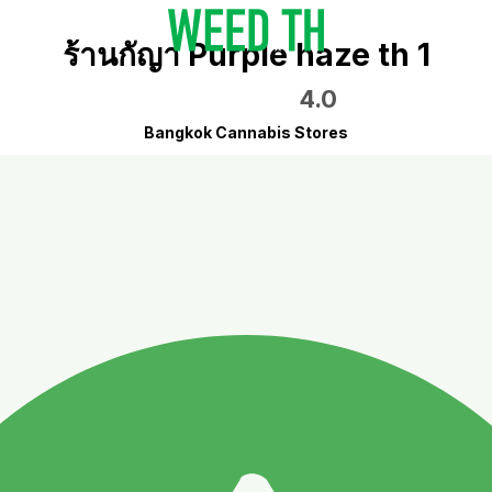
ร้านกัญา Purple haze th 1
4.0
Bangkok Cannabis Stores