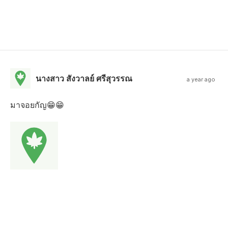
นางสาว สังวาลย์ ศรีสุวรรณ
a year ago
มาจอยกัญ😁😁