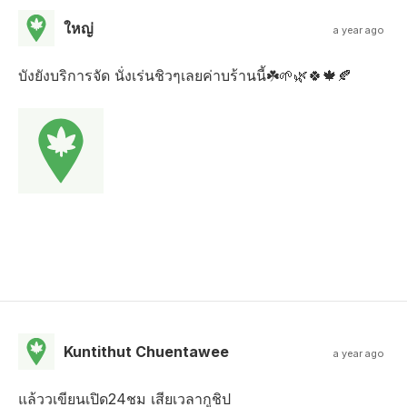
ใหญ่
a year ago
บังยังบริการจัด นั่งเร่นชิวๆเลยค่าบร้านนี้☘️🌱🌿🍀🍁🍂
Kuntithut Chuentawee
a year ago
แล้ววเขียนเปิด24ชม เสียเวลากูชิป