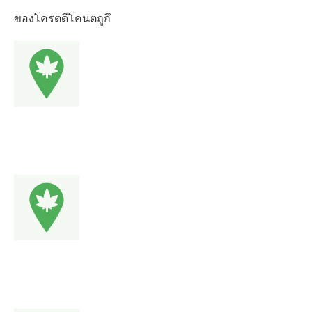
ของโครตดีโคนตถูกึ