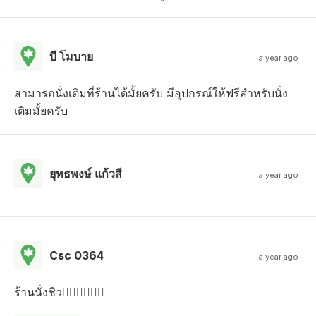
บี โมบาย
a year ago
สามารถนั่งเติมที่ร้านได้มั้ยครับ มีอุปกรณ์ให้ฟรีสำหรับนั่ง
เติมมั้ยครับ
ยุทธพงษ์ แก้วสี
a year ago
Csc 0364
a year ago
ร้านนั่งชิว😵‍💫😵‍💫😵‍💫