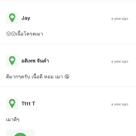
Jay
a year ago
🤢🤢เนื้อโครตเมา
อดิเทพ จันคํา
a year ago
ดีมากๆครับ เนื้อดี หอม เมา 🤤
Tttt T
a year ago
เมาดีๆ