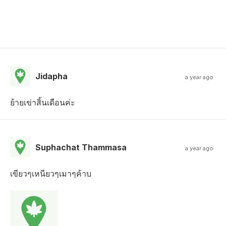
Jidapha
a year ago
ย้ายเข่าสิ้นเดือนค่ะ
Suphachat Thammasa
a year ago
เขียวๆเหนียวๆเมาๆค้าบ