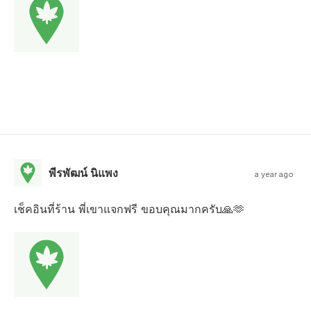
พีรพัฒน์ นิแพง
a year ago
เช็คอินที่ร้าน พี่เขาแจกฟรี ขอบคุณมากครับ🙏🫶