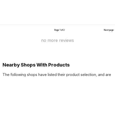
Page 1 of 2
Next page
no more reviews
Nearby Shops With Products
The following shops have listed their product selection, and are
close to
ร้านกัญชาคุณภาพ Reggae420 V.4
.
Green Circle
3.7km
5.0 ( 5 reviews )
Bounty Moon Wide CO., LTD
21.1km
5.0 ( 1 review )