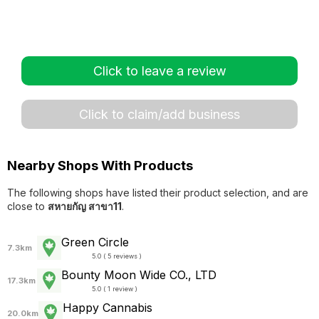
Click to leave a review
Click to claim/add business
Nearby Shops With Products
The following shops have listed their product selection, and are
close to
สหายกัญ สาขา11
.
Green Circle
7.3km
5.0 ( 5 reviews )
Bounty Moon Wide CO., LTD
17.3km
5.0 ( 1 review )
Happy Cannabis
20.0km