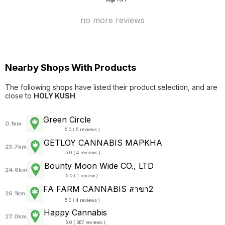
no more reviews
Nearby Shops With Products
The following shops have listed their product selection, and are
close to
HOLY KUSH
.
Green Circle
0.1km
5.0 ( 5 reviews )
GETLOY CANNABIS MAPKHA
23.7km
5.0 ( 4 reviews )
Bounty Moon Wide CO., LTD
24.6km
5.0 ( 1 review )
FA FARM CANNABIS สาขา2
26.1km
5.0 ( 4 reviews )
Happy Cannabis
27.0km
5.0 ( 367 reviews )