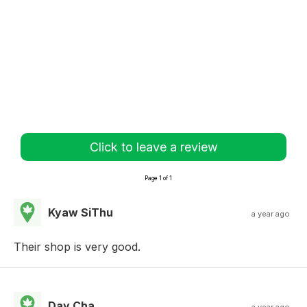
Click to leave a review
Page 1 of 1
Kyaw SiThu
a year ago
Their shop is very good.
Day Cha
a year ago