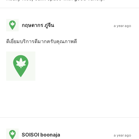
กฤษดากร ภู่จีน
a year ago
ดีเยี่ยมบริการดีมากครับคุณภาพดี
SOISOI boonaja
a year ago