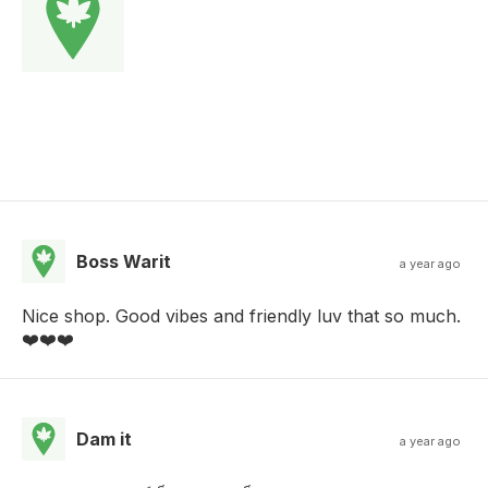
Boss Warit
a year ago
Nice shop. Good vibes and friendly luv that so much.
❤️❤️❤️
Dam it
a year ago