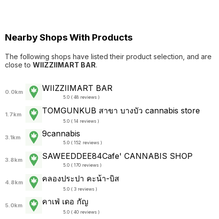
Nearby Shops With Products
The following shops have listed their product selection, and are
close to
WIIZZIIMART BAR
.
WIIZZIIMART BAR
0.0km
5.0 ( 48 reviews )
TOMGUNKUB สาขา บางบัว cannabis store
1.7km
5.0 ( 14 reviews )
9cannabis
3.1km
5.0 ( 152 reviews )
SAWEEDDEE84Cafe' CANNABIS SHOP
3.8km
5.0 ( 170 reviews )
คลองประปา คะน้า-บิส
4.8km
5.0 ( 3 reviews )
คาเฟ่ เดอ กัญ
5.0km
5.0 ( 40 reviews )