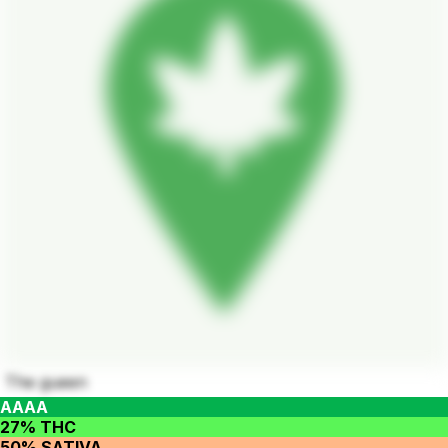
The gueen
AAAA
27% THC
50% SATIVA