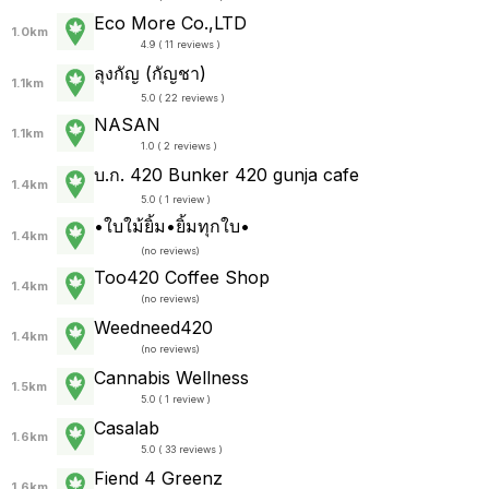
Eco More Co.,LTD
1.0km
4.9 ( 11 reviews )
ลุงกัญ (กัญชา)
1.1km
5.0 ( 22 reviews )
NASAN
1.1km
1.0 ( 2 reviews )
บ.ก. 420 Bunker 420 gunja cafe
1.4km
5.0 ( 1 review )
•ใบใม้ยิ้ม•ยิ้มทุกใบ•
1.4km
(
no reviews
)
Too420 Coffee Shop
1.4km
(
no reviews
)
Weedneed420
1.4km
(
no reviews
)
Cannabis Wellness
1.5km
5.0 ( 1 review )
Casalab
1.6km
5.0 ( 33 reviews )
Fiend 4 Greenz
1.6km