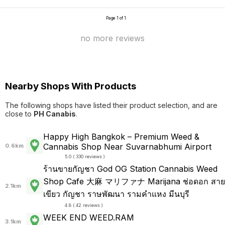
Page 1 of 1
no more reviews
Nearby Shops With Products
The following shops have listed their product selection, and are
close to
PH Canabis
.
Happy High Bangkok – Premium Weed &
Cannabis Shop Near Suvarnabhumi Airport
0.6km
5.0 ( 330 reviews )
ร้านขายกัญชา God ️OG Station Cannabis Weed
Shop Cafe 大麻 マリファナ Marijana ช่อดอก สาย
2.1km
เขียว กัญชา ราษพัฒนา รามคำแหง มีนบุรี
4.8 ( 42 reviews )
WEEK END WEED.RAM
3.1km