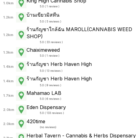
King High Cannabis Shop
1.0km
5.0 ( 1 review )
บ้านเขียวมิสทีน
1.2km
5.0 ( 5 reviews )
ร้านกัญชาใกล้ฉัน MAROLL(CANNABIS WEED
1.2km
SHOP)
5.0 ( 33 reviews )
Chaiximeweed
1.3km
5.0 ( 1 review )
ร้านกัญชา Herb Haven High
1.4km
5.0 ( 13 reviews )
ร้านกัญชา Herb Haven High
1.4km
5.0 ( 9 reviews )
Mahamao LAB
1.7km
5.0 ( 6 reviews )
Eden Dispensary
2.0km
5.0 ( 133 reviews )
420time
2.0km
(
no reviews
)
Herbal Tavern - Cannabis & Herbs Dispensary
2.1km