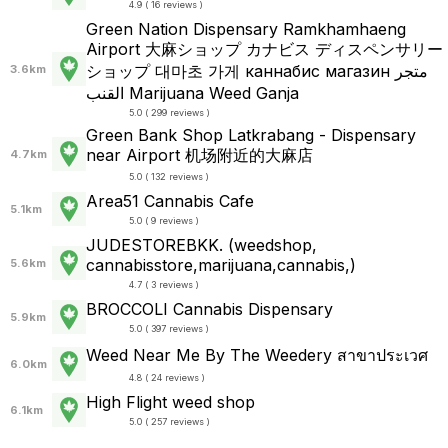
4.9 ( 16 reviews )
Green Nation Dispensary Ramkhamhaeng
Airport 大麻ショップ カナビス ディスペンサリー
ショップ 대마초 가게 каннабис магазин متجر
3.6km
القنب Marijuana Weed Ganja
5.0 ( 299 reviews )
Green Bank Shop Latkrabang - Dispensary
near Airport 机场附近的大麻店
4.7km
5.0 ( 132 reviews )
Area51 Cannabis Cafe
5.1km
5.0 ( 9 reviews )
JUDESTOREBKK. (weedshop,
cannabisstore,marijuana,cannabis,)
5.6km
4.7 ( 3 reviews )
BROCCOLI Cannabis Dispensary
5.9km
5.0 ( 397 reviews )
Weed Near Me By The Weedery สาขาประเวศ
6.0km
4.8 ( 24 reviews )
High Flight weed shop
6.1km
5.0 ( 257 reviews )