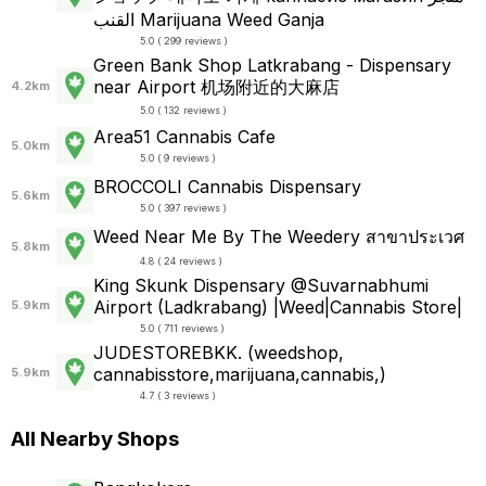
القنب Marijuana Weed Ganja
5.0 ( 299 reviews )
Green Bank Shop Latkrabang - Dispensary
near Airport 机场附近的大麻店
4.2km
5.0 ( 132 reviews )
Area51 Cannabis Cafe
5.0km
5.0 ( 9 reviews )
BROCCOLI Cannabis Dispensary
5.6km
5.0 ( 397 reviews )
Weed Near Me By The Weedery สาขาประเวศ
5.8km
4.8 ( 24 reviews )
King Skunk Dispensary @Suvarnabhumi
Airport (Ladkrabang) |Weed|Cannabis Store|
5.9km
5.0 ( 711 reviews )
JUDESTOREBKK. (weedshop,
cannabisstore,marijuana,cannabis,)
5.9km
4.7 ( 3 reviews )
All Nearby Shops