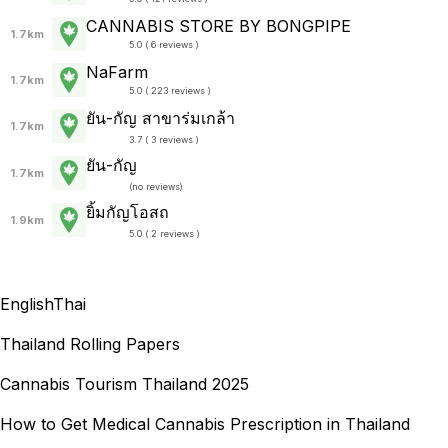
CANNABIS STORE BY BONGPIPE
1.7km
5.0 ( 6 reviews )
NaFarm
1.7km
5.0 ( 223 reviews )
ยัน-กัญ สาขาร่มเกล้า
1.7km
3.7 ( 3 reviews )
ยัน-กัญ
1.7km
(
no reviews
)
ยิ้มกัญโอสถ
1.9km
5.0 ( 2 reviews )
English
Thai
Thailand Rolling Papers
Cannabis Tourism Thailand 2025
How to Get Medical Cannabis Prescription in Thailand