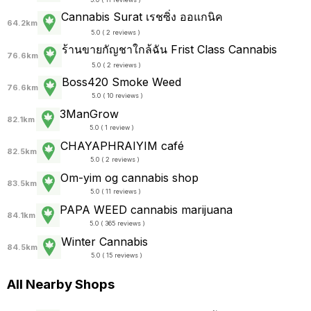
Cannabis Surat เรชซิ่ง ออแกนิค
64.2km
5.0 ( 2 reviews )
ร้านขายกัญชาใกล้ฉัน Frist Class Cannabis
76.6km
5.0 ( 2 reviews )
Boss420 Smoke Weed
76.6km
5.0 ( 10 reviews )
3ManGrow
82.1km
5.0 ( 1 review )
CHAYAPHRAI​YIM​ ​café
82.5km
5.0 ( 2 reviews )
Om-yim og cannabis shop
83.5km
5.0 ( 11 reviews )
PAPA WEED cannabis marijuana
84.1km
5.0 ( 365 reviews )
Winter Cannabis
84.5km
5.0 ( 15 reviews )
All Nearby Shops