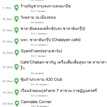
ร้านกัญชากรุงลงกาแคนนาบีช
7.7km
5.0 ( 1 review )
วังฉลาม ณ.เมืองคอน
15.3km
(
no reviews
)
ชาลายันคอมเพล็กซ์(บจก.ชาลายันกรุ๊ป)
16.4km
5.0 ( 7 reviews )
บจก. ชาลายันกรุ๊ป (Chalayan cafe)
16.4km
5.0 ( 2 reviews )
SyamFram(สยามฟาร์ม)
22.9km
5.0 ( 1 review )
Cafe'Chakan-ชากัญ เครื่องดื่มเพื่อสุขภาพ สาขาท่า
23.2km
งิ้ว
(
no reviews
)
ซุ้มถ้าประทาน 420 Club
23.3km
5.0 ( 10 reviews )
เรือนจำดอนกุลFarm 7 สาขาม.ราชฏัฎนครศรี
24.2km
5.0 ( 3 reviews )
Cannabis Corner
24.4km
4.8 ( 16 reviews )