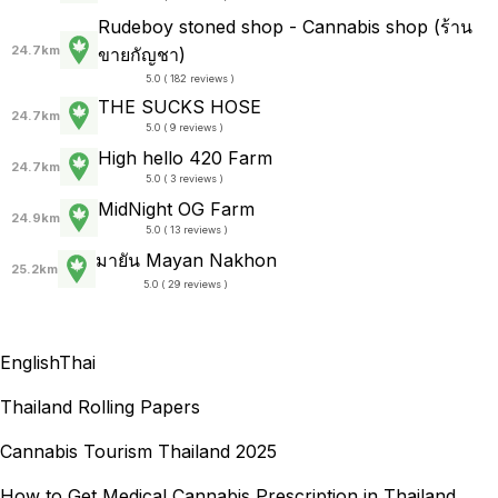
Rudeboy stoned shop - Cannabis shop (ร้าน
24.7km
ขายกัญชา)
5.0 ( 182 reviews )
THE SUCKS HOSE
24.7km
5.0 ( 9 reviews )
High hello 420 Farm
24.7km
5.0 ( 3 reviews )
MidNight OG Farm
24.9km
5.0 ( 13 reviews )
มายัน Mayan Nakhon
25.2km
5.0 ( 29 reviews )
English
Thai
Thailand Rolling Papers
Cannabis Tourism Thailand 2025
How to Get Medical Cannabis Prescription in Thailand