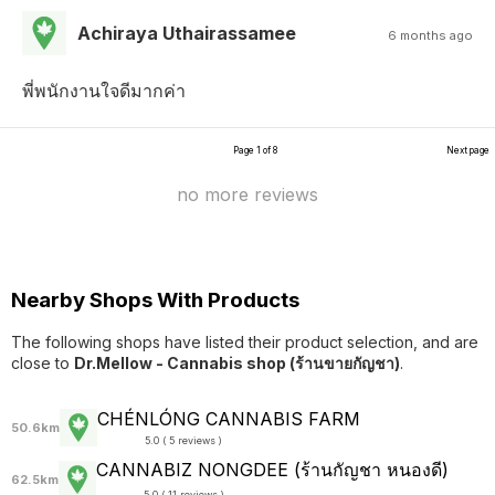
Achiraya Uthairassamee
6 months ago
พี่พนักงานใจดีมากค่า
Page 1 of 8
Next page
no more reviews
Nearby Shops With Products
The following shops have listed their product selection, and are
close to
Dr.Mellow - Cannabis shop (ร้านขายกัญชา)
.
CHÉNLÓNG CANNABIS FARM
50.6km
5.0 ( 5 reviews )
CANNABIZ NONGDEE (ร้านกัญชา หนองดี)
62.5km
5.0 ( 11 reviews )