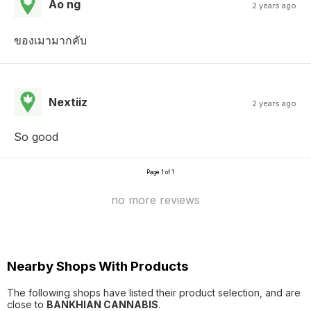
Ao ng
2 years ago
ของเมามากคับ
Nextiiz
2 years ago
So good
Page 1 of 1
no more reviews
Nearby Shops With Products
The following shops have listed their product selection, and are
close to
BANKHIAN CANNABIS
.