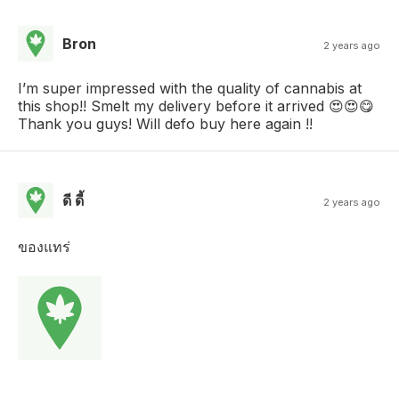
Bron
2 years ago
I’m super impressed with the quality of cannabis at
this shop!! Smelt my delivery before it arrived 😍😍😋
Thank you guys! Will defo buy here again !!
ดี ดี้
2 years ago
ของแทร่