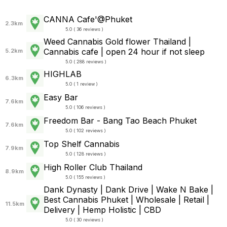
CANNA Cafe'@Phuket
2.3km
5.0 ( 36 reviews )
Weed Cannabis Gold flower Thailand |
Cannabis cafe | open 24 hour if not sleep
5.2km
5.0 ( 288 reviews )
HIGHLAB
6.3km
5.0 ( 1 review )
Easy Bar
7.6km
5.0 ( 106 reviews )
Freedom Bar - Bang Tao Beach Phuket
7.6km
5.0 ( 102 reviews )
Top Shelf Cannabis
7.9km
5.0 ( 128 reviews )
High Roller Club Thailand
8.9km
5.0 ( 155 reviews )
Dank Dynasty | Dank Drive | Wake N Bake |
Best Cannabis Phuket | Wholesale | Retail |
11.5km
Delivery | Hemp Holistic | CBD
5.0 ( 30 reviews )