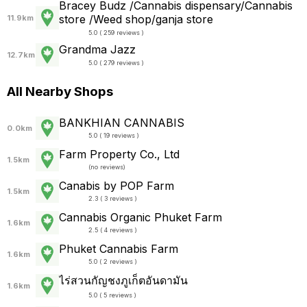
Bracey Budz /Cannabis dispensary/Cannabis
store /Weed shop/ganja store
11.9km
5.0 ( 259 reviews )
Grandma Jazz
12.7km
5.0 ( 279 reviews )
All Nearby Shops
BANKHIAN CANNABIS
0.0km
5.0 ( 19 reviews )
Farm Property Co., Ltd
1.5km
(
no reviews
)
Canabis by POP Farm
1.5km
2.3 ( 3 reviews )
Cannabis Organic Phuket Farm
1.6km
2.5 ( 4 reviews )
Phuket Cannabis Farm
1.6km
5.0 ( 2 reviews )
ไร่สวนกัญชงภูเก็ตอันดามัน
1.6km
5.0 ( 5 reviews )