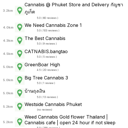
Cannabis @ Phuket Store and Delivery กัญชา
3.2km
ภูเก็ต
5.0 ( 60 reviews )
We Need Cannabis Zone 1
4.0km
5.0 ( 103 reviews )
The Best Cannabis
4.3km
5.0 ( 9 reviews )
CATNABIS.bangtao
4.5km
5.0 ( 5 reviews )
GreenBoar High
5.0km
4.5 ( 20 reviews )
Big Tree Cannabis 3
5.0km
5.0 ( 1 review )
บ้านถุงเงิน
5.0km
5.0 ( 13 reviews )
Westside Cannabis Phuket
5.2km
(
no reviews
)
Weed Cannabis Gold flower Thailand |
Cannabis cafe | open 24 hour if not sleep
5.2km
5.0 ( 288 reviews )