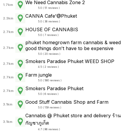
We Need Cannabis Zone 2
1.7km
5.0 ( 51 reviews )
CANNA Cafe'@Phuket
2.3km
5.0 ( 36 reviews )
HOUSE OF CANNABIS
2.7km
5.0 ( 7 reviews )
phuket homegrown farm cannabis & weed
good things don't have to be expensive
2.7km
5.0 ( 20 reviews )
Smokers Paradise Phuket WEED SHOP
2.7km
4.5 ( 2 reviews )
Farm jungle
2.7km
5.0 ( 560 reviews )
Smokers Paradise Phuket
2.7km
5.0 ( 6 reviews )
Good Stuff Cannabis Shop and Farm
3.1km
5.0 ( 159 reviews )
Cannabis @ Phuket store and delivery ร้าน
3.1km
กัญชาภูเก็ต
4.7 ( 96 reviews )