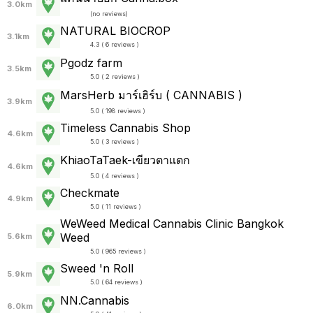
3.0km
(
no reviews
)
NATURAL BIOCROP
3.1km
4.3 ( 6 reviews )
Pgodz farm
3.5km
5.0 ( 2 reviews )
MarsHerb มาร์เฮิร์บ ( CANNABIS )
3.9km
5.0 ( 198 reviews )
Timeless Cannabis Shop
4.6km
5.0 ( 3 reviews )
KhiaoTaTaek-เขียวตาแตก
4.6km
5.0 ( 4 reviews )
Checkmate
4.9km
5.0 ( 11 reviews )
WeWeed Medical Cannabis Clinic Bangkok
Weed
5.6km
5.0 ( 965 reviews )
Sweed 'n Roll
5.9km
5.0 ( 64 reviews )
NN.Cannabis
6.0km