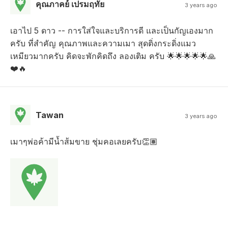
คุณภาคย์ เปรมฤทัย
3 years ago
เอาไป 5 ดาว -- การใส่ใจและบริการดี และเป็นกัญเองมาก
ครับ ที่สำคัญ คุณภาพและความเมา สุดติ่งกระดิ่งแมว
เหมียวมากครับ คิดจะพักคิดถึง ลองเติม ครับ 🌟🌟🌟🌟🌟🙏
❤️🔥
Tawan
3 years ago
เมาๆพ่อค้ามีน้ำส้มขาย ชุ่มคอเลยครับ👏🏽