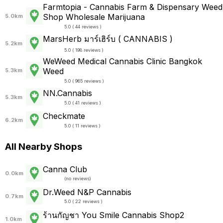
Farmtopia - Cannabis Farm & Dispensary Weed
Shop Wholesale Marijuana
5.0km
5.0 ( 44 reviews )
MarsHerb มาร์เฮิร์บ ( CANNABIS )
5.2km
5.0 ( 198 reviews )
WeWeed Medical Cannabis Clinic Bangkok
Weed
5.3km
5.0 ( 965 reviews )
NN.Cannabis
5.3km
5.0 ( 41 reviews )
Checkmate
6.2km
5.0 ( 11 reviews )
All Nearby Shops
Canna Club
0.0km
(
no reviews
)
Dr.Weed N&P Cannabis
0.7km
5.0 ( 22 reviews )
ร้านกัญชา You Smile Cannabis Shop2
1.0km