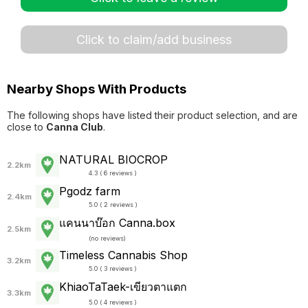
Click to claim/add business
Nearby Shops With Products
The following shops have listed their product selection, and are
close to
Canna Club
.
NATURAL BIOCROP
2.2km
4.3 ( 6 reviews )
Pgodz farm
2.4km
5.0 ( 2 reviews )
แคนนาบ๊อก Canna.box
2.5km
(
no reviews
)
Timeless Cannabis Shop
3.2km
5.0 ( 3 reviews )
KhiaoTaTaek-เขียวตาแตก
3.3km
5.0 ( 4 reviews )