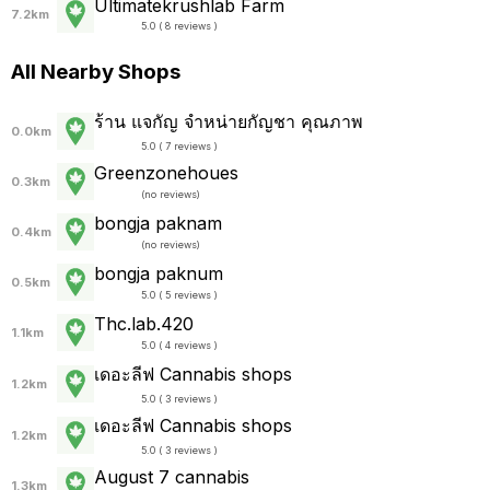
Ultimatekrushlab Farm
7.2km
5.0 ( 8 reviews )
All Nearby Shops
ร้าน แจกัญ จำหน่ายกัญชา คุณภาพ
0.0km
5.0 ( 7 reviews )
Greenzonehoues
0.3km
(
no reviews
)
bongja paknam
0.4km
(
no reviews
)
bongja paknum
0.5km
5.0 ( 5 reviews )
Thc.lab.420
1.1km
5.0 ( 4 reviews )
เดอะลีฟ Cannabis shops
1.2km
5.0 ( 3 reviews )
เดอะลีฟ Cannabis shops
1.2km
5.0 ( 3 reviews )
August 7 cannabis
1.3km