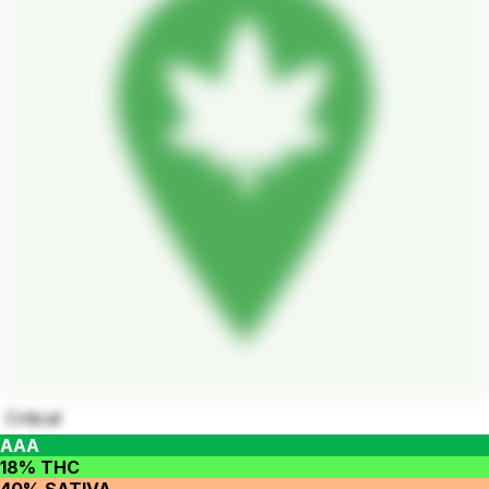
Critical
AAA
18% THC