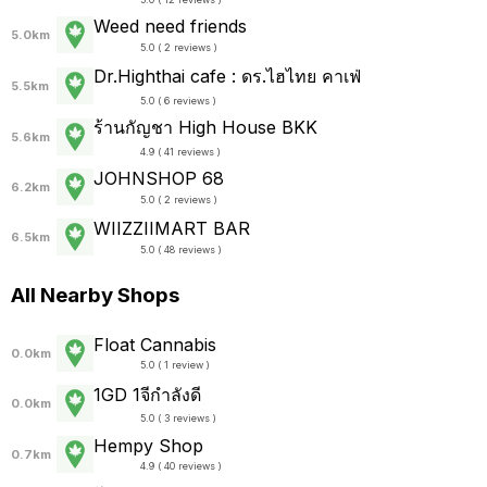
Weed need friends
5.0km
5.0 ( 2 reviews )
Dr.Highthai cafe : ดร.ไฮไทย คาเฟ่
5.5km
5.0 ( 6 reviews )
ร้านกัญชา High House BKK
5.6km
4.9 ( 41 reviews )
JOHNSHOP 68
6.2km
5.0 ( 2 reviews )
WIIZZIIMART BAR
6.5km
5.0 ( 48 reviews )
All Nearby Shops
Float Cannabis
0.0km
5.0 ( 1 review )
1GD 1จีกำลังดี
0.0km
5.0 ( 3 reviews )
Hempy Shop
0.7km
4.9 ( 40 reviews )