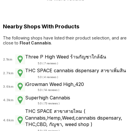
Nearby Shops With Products
The following shops have listed their product selection, and are
close to
Float Cannabis
.
Three P High Weed ร้านกัญชาใกล้ฉัน
2.1km
5.0 ( 7 reviews )
THC SPACE cannabis dispensary สาขาเพิ่มสิน
2.7km
5.0 ( 4 reviews )
iGrowman Weed High_420
3.6km
5.0 ( 14 reviews )
Superhigh Cannabis
4.3km
5.0 ( 73 reviews )
THC SPACE สาขาสายไหม (
Cannabis,Hemp,Weed,cannabis dispensary,
4.6km
THC,CBD, กัญชา, weed shop )
5.0 ( 12 reviews )