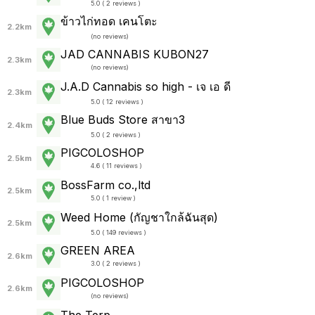
5.0 ( 2 reviews )
ข้าวไก่ทอด เคนโตะ
2.2km
(
no reviews
)
JAD CANNABIS KUBON27
2.3km
(
no reviews
)
J.A.D Cannabis so high - เจ เอ ดี
2.3km
5.0 ( 12 reviews )
Blue Buds Store สาขา3
2.4km
5.0 ( 2 reviews )
PIGCOLOSHOP
2.5km
4.6 ( 11 reviews )
BossFarm co.,ltd
2.5km
5.0 ( 1 review )
Weed Home (กัญชาใกล้ฉันสุด)
2.5km
5.0 ( 149 reviews )
GREEN AREA
2.6km
3.0 ( 2 reviews )
PIGCOLOSHOP
2.6km
(
no reviews
)
The Terp