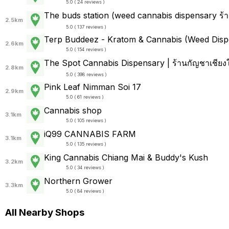
5.0 ( 24 reviews )
The buds station (weed cannabis dispensary ร
2.5km
5.0 ( 137 reviews )
Terp Buddeez - Kratom & Cannabis (Weed Disp
2.6km
5.0 ( 154 reviews )
The Spot Cannabis Dispensary | ร้านกัญชาเชียง
2.8km
5.0 ( 398 reviews )
Pink Leaf Nimman Soi 17
2.9km
5.0 ( 61 reviews )
Cannabis shop
3.1km
5.0 ( 105 reviews )
iQ99 CANNABIS FARM
3.1km
5.0 ( 135 reviews )
King Cannabis Chiang Mai & Buddy's Kush
3.2km
5.0 ( 34 reviews )
Northern Grower
3.3km
5.0 ( 84 reviews )
All Nearby Shops