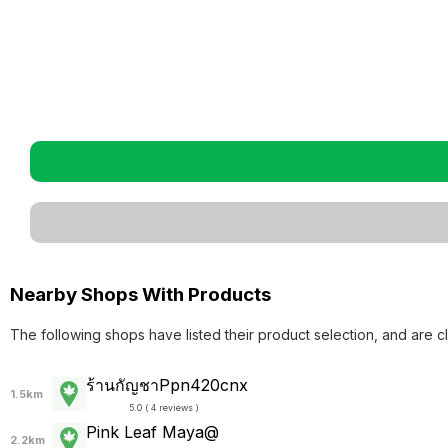
Nearby Shops With Products
The following shops have listed their product selection, and are c
ร้านกัญชาPpn420cnx
1.5km
5.0 ( 4 reviews )
Pink Leaf Maya@
2.2km