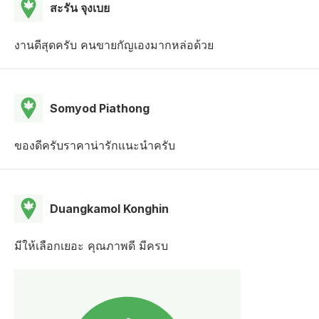
สะรัน จุงเบย
งานดีสุดครับ คนขายกัญเองมากหล่อด้วย
Somyod Piathong
ของดีครับราคาน่ารักเเนะนำครับ
Duangkamol Konghin
มีให้เลือกเยอะ คุณภาพดี มีครบ