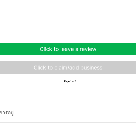
Click to leave a review
Click to claim/add business
Page 1 of 1
การอยู่