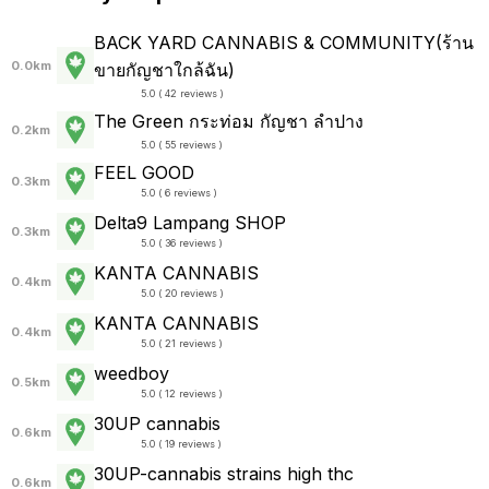
BACK YARD CANNABIS & COMMUNITY(ร้าน
0.0km
ขายกัญชาใกล้ฉัน)
5.0 ( 42 reviews )
The Green กระท่อม กัญชา ลำปาง
0.2km
5.0 ( 55 reviews )
FEEL GOOD
0.3km
5.0 ( 6 reviews )
Delta9 Lampang SHOP
0.3km
5.0 ( 36 reviews )
KANTA CANNABIS
0.4km
5.0 ( 20 reviews )
KANTA CANNABIS
0.4km
5.0 ( 21 reviews )
weedboy
0.5km
5.0 ( 12 reviews )
30UP cannabis
0.6km
5.0 ( 19 reviews )
30UP-cannabis strains high thc
0.6km