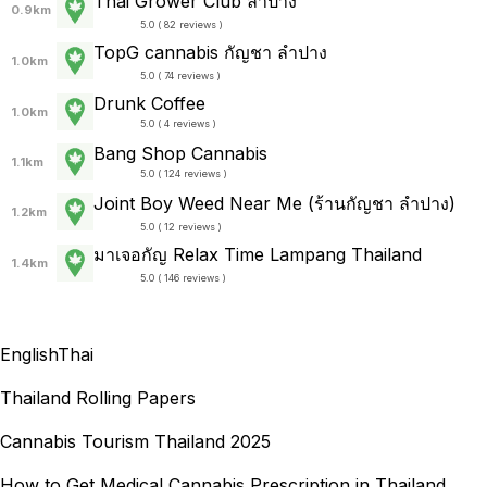
Thai Grower Club ลำปาง
0.9km
5.0 ( 82 reviews )
TopG cannabis กัญชา ลำปาง
1.0km
5.0 ( 74 reviews )
Drunk Coffee
1.0km
5.0 ( 4 reviews )
Bang Shop Cannabis
1.1km
5.0 ( 124 reviews )
Joint Boy Weed Near Me (ร้านกัญชา ลำปาง)
1.2km
5.0 ( 12 reviews )
มาเจอกัญ Relax Time Lampang Thailand
1.4km
5.0 ( 146 reviews )
English
Thai
Thailand Rolling Papers
Cannabis Tourism Thailand 2025
How to Get Medical Cannabis Prescription in Thailand