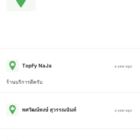
TopFy NaJa
a year ago
ร้านบริการดีครับ
พศวัฒน์พงษ์ สุวรรณนันท์
a year ago