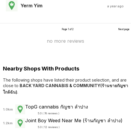
Yerm Yim
a year ago
Page 1 of 2
Next page
no more reviews
Nearby Shops With Products
The following shops have listed their product selection, and are
close to
BACK YARD CANNABIS & COMMUNITY(ร้านขายกัญชา
ใกล้ฉัน)
.
TopG cannabis กัญชา ลำปาง
1.0km
5.0 ( 74 reviews )
Joint Boy Weed Near Me (ร้านกัญชา ลำปาง)
1.2km
5.0 ( 12 reviews )