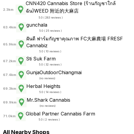
CNN420 Cannabis Store (ร้านกัญชาใกล้
2.3km
ฉัน)WEED 附近的大麻店
5.0 ( 283 reviews )
gunchala
63.4km
5.0 ( 25 reviews )
ฝันดี ฟาร์มกัญชาคุณภาพ FC大麻農場 FRESF
65.9km
Cannabiz
5.0 ( 10 reviews )
Sti Suk Farm
67.2km
5.0 ( 32 reviews )
GunjaOutdoorChiangmai
67.4km
(
no reviews
)
Herbal Heights
69.3km
5.0 ( 14 reviews )
Mr.Shark Cannabis
69.9km
(
no reviews
)
Global Partner Cannabis Farm
71.0km
5.0 ( 2 reviews )
All Nearby Shops