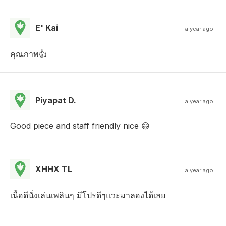
E' Kai
a year ago
คุณภาพ👍
Piyapat D.
a year ago
Good piece and staff friendly nice 😄
XHHX TL
a year ago
เนื้อดีนั่งเล่นเพลินๆ มีโปรดีๆแวะมาลองได้เลย