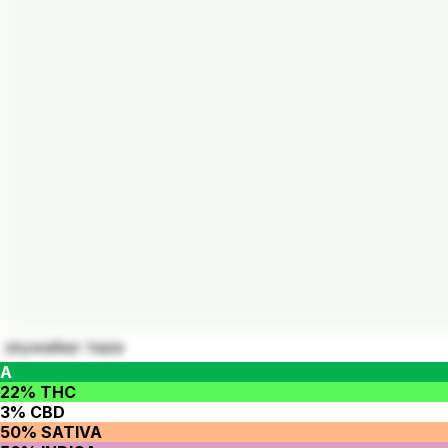
skywalker haze
A
22% THC
3% CBD
50% SATIVA