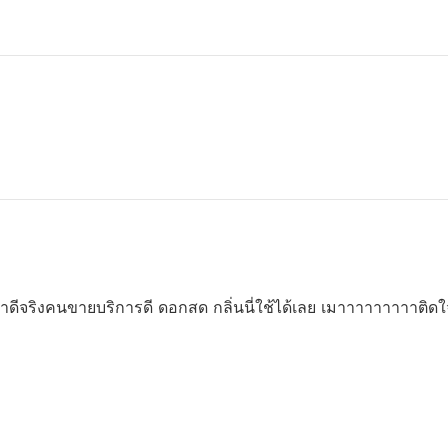
ดีจริงคนขายบริการดี ดอกสด กลิ่นนี่ใช้ได้เลย เมาาาาาาาาาติดใจ