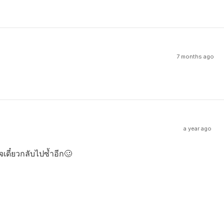
7 months ago
a year ago
เดี๋ยวกลับไปซ้ำอีก🥴