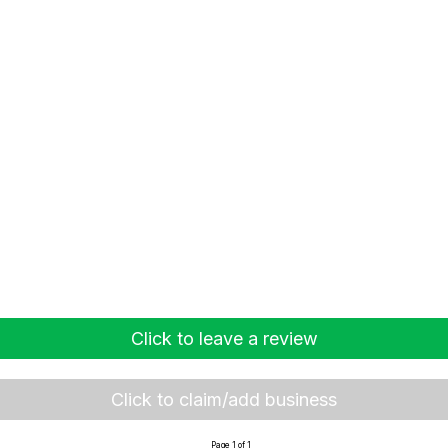
Click to leave a review
Click to claim/add business
Page 1 of 1