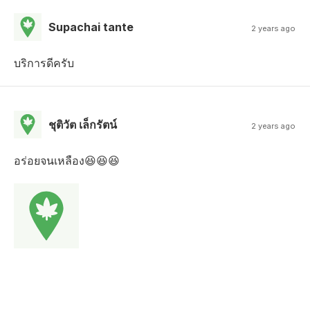
Supachai tante
2 years ago
บริการดีครับ
ชุติวัต เล็กรัตน์
2 years ago
อร่อยจนเหลือง😆😆😆