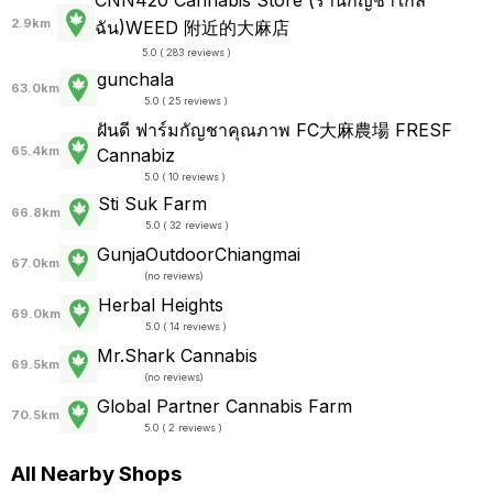
CNN420 Cannabis Store (ร้านกัญชาใกล้
2.9km
ฉัน)WEED 附近的大麻店
5.0 ( 283 reviews )
gunchala
63.0km
5.0 ( 25 reviews )
ฝันดี ฟาร์มกัญชาคุณภาพ FC大麻農場 FRESF
65.4km
Cannabiz
5.0 ( 10 reviews )
Sti Suk Farm
66.8km
5.0 ( 32 reviews )
GunjaOutdoorChiangmai
67.0km
(
no reviews
)
Herbal Heights
69.0km
5.0 ( 14 reviews )
Mr.Shark Cannabis
69.5km
(
no reviews
)
Global Partner Cannabis Farm
70.5km
5.0 ( 2 reviews )
All Nearby Shops