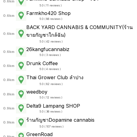
0.6km
5.0 ( 11 reviews )
Farmkho420 Shop
0.6km
5.0 ( 86 reviews )
BACK YARD CANNABIS & COMMUNITY(ร้าน
0.6km
ขายกัญชาใกล้ฉัน)
5.0 ( 42 reviews )
26kangfucannabiz
0.6km
5.0 ( 3 reviews )
Drunk Coffee
0.6km
5.0 ( 4 reviews )
Thai Grower Club ลำปาง
0.8km
5.0 ( 82 reviews )
weedboy
0.8km
5.0 ( 12 reviews )
Delta9 Lampang SHOP
0.9km
5.0 ( 36 reviews )
ร้านกัญชาDopamine cannabis
0.9km
5.0 ( 107 reviews )
GreenRoad
0.9km