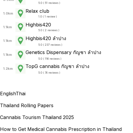
5.0 ( 51 reviews )
Relax club
1.0km
1.0 ( 1 review )
Highbis420
1.1km
5.0 ( 2 reviews )
Highbis420 ลำปาง
1.1km
5.0 ( 237 reviews )
Genetics Dispensary กัญชา ลำปาง
1.1km
5.0 ( 116 reviews )
TopG cannabis กัญชา ลำปาง
1.2km
5.0 ( 74 reviews )
English
Thai
Thailand Rolling Papers
Cannabis Tourism Thailand 2025
How to Get Medical Cannabis Prescription in Thailand