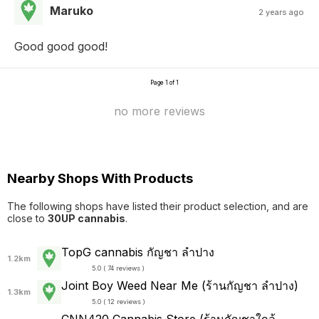
Maruko
2 years ago
Good good good!
Page 1 of 1
no more reviews
Nearby Shops With Products
The following shops have listed their product selection, and are
close to
30UP cannabis
.
TopG cannabis กัญชา ลำปาง
1.2km
5.0 ( 74 reviews )
Joint Boy Weed Near Me (ร้านกัญชา ลำปาง)
1.3km
5.0 ( 12 reviews )