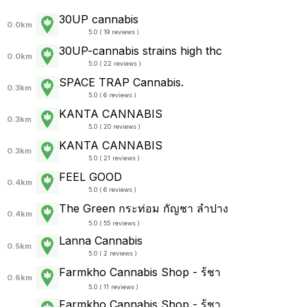
30UP cannabis
0.0km
5.0 ( 19 reviews )
30UP-cannabis strains high thc
0.0km
5.0 ( 22 reviews )
SPACE TRAP Cannabis.
0.3km
5.0 ( 6 reviews )
KANTA CANNABIS
0.3km
5.0 ( 20 reviews )
KANTA CANNABIS
0.3km
5.0 ( 21 reviews )
FEEL GOOD
0.4km
5.0 ( 6 reviews )
The Green กระท่อม กัญชา ลำปาง
0.4km
5.0 ( 55 reviews )
Lanna Cannabis
0.5km
5.0 ( 2 reviews )
Farmkho Cannabis Shop - ร้ชา
0.6km
5.0 ( 11 reviews )
Farmkho Cannabis Shop - ร้ชา