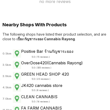
no more reviews
Nearby Shops With Products
The following shops have listed their product selection, and are
close to
เปี๋ยง กัญชาระยอง Cannabis Rayong
.
Positive Bar ร้านกัญชาระยอง
0.5km
5.0 ( 15 reviews )
OverDose420(Cannabis Rayong)
3.5km
5.0 ( 305 reviews )
GREEN HEAD SHOP 420
3.9km
5.0 ( 23 reviews )
JK420 cannabis store
4.5km
5.0 ( 6 reviews )
CLEAN CANNABIS
7.0km
5.0 ( 14 reviews )
FA FARM CANNABIS