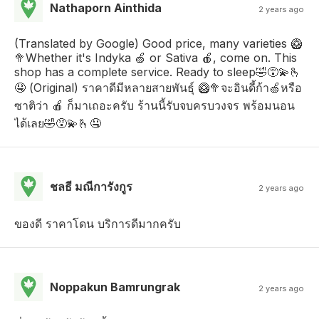
Nathaporn Ainthida
2 years ago
(Translated by Google) Good price, many varieties 🥝
🥦Whether it's Indyka 🍏 or Sativa 🍎, come on. This
shop has a complete service. Ready to sleep🤣😵‍💫🫰
🤤 (Original) ราคาดีมีหลายสายพันธุ์ 🥝🥦จะอินดี้ก้า🍏หรือ
ซาติว่า 🍎 ก็มาเถอะครับ ร้านนี้รับจบครบวงจร พร้อมนอน
ได้เลย🤣😵‍💫🫰🤤
ชลธี มณีการังกูร
2 years ago
ของดี ราคาโดน บริการดีมากครับ
Noppakun Bamrungrak
2 years ago