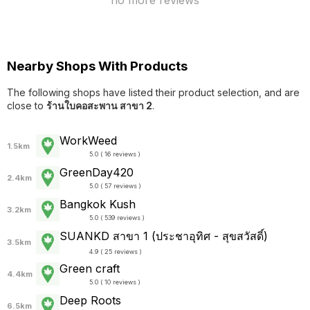
no more reviews
Nearby Shops With Products
The following shops have listed their product selection, and are
close to
ร้านใบคอสะพาน สาขา 2
.
WorkWeed
1.5km
5.0 ( 16 reviews )
GreenDay420
2.4km
5.0 ( 57 reviews )
Bangkok Kush
3.2km
5.0 ( 539 reviews )
SUANKD สาขา 1 (ประชาอุทิศ - สุขสวัสดิ์)
3.5km
4.9 ( 25 reviews )
Green craft
4.4km
5.0 ( 10 reviews )
Deep Roots
6.5km