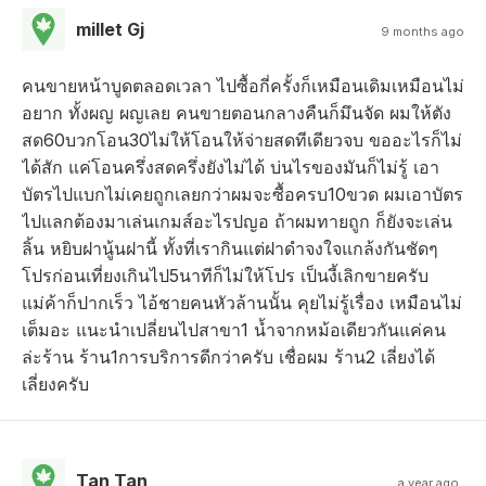
millet Gj
9 months ago
คนขายหน้าบูดตลอดเวลา ไปซื้อกี่ครั้งก็เหมือนเดิมเหมือนไม่
อยาก ทั้งผญ ผญเลย คนขายตอนกลางคืนก็มึนจัด ผมให้ตัง
สด60บวกโอน30ไม่ให้โอนให้จ่ายสดทีเดียวจบ ขออะไรก็ไม่
ได้สัก แค่โอนครึ่งสดครึ่งยังไม่ได้ บ่นไรของมันก็ไม่รู้ เอา
บัตรไปแบกไม่เคยถูกเลยกว่าผมจะซื้อครบ10ขวด ผมเอาบัตร
ไปแลกต้องมาเล่นเกมส์อะไรปญอ ถ้าผมทายถูก ก็ยังจะเล่น
ลิ้น หยิบฝานู้นฝานี้ ทั้งที่เรากินแต่ฝาดำจงใจแกล้งกันชัดๆ
โปรก่อนเที่ยงเกินไป5นาทีก็ไม่ให้โปร เป็นงี้เลิกขายครับ
แม่ค้าก็ปากเร็ว ไอ้ชายคนหัวล้านนั้น คุยไม่รู้เรื่อง เหมือนไม่
เต็มอะ แนะนำเปลี่ยนไปสาขา1 น้ำจากหม้อเดียวกันแค่คน
ล่ะร้าน ร้าน1การบริการดีกว่าครับ เชื่อผม ร้าน2 เลี่ยงได้
เลี่ยงครับ
Tan Tan
a year ago