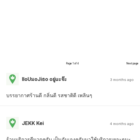
Page 1 of 4
Next page
lloUมoJiธo oยู่uะจ๊ะ
3 months ago
บรรยากาศร้านดี กลิ่นดี รสชาติดี เพลินๆ
JEKK Kei
4 months ago
ร้านบริการดีมากครับ เป็นกันเองครับมาใช้บริการเยอะๆนะ