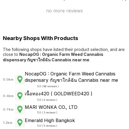
no more reviews
Nearby Shops With Products
The following shops have listed their product selection, and are
close to
NocapOG : Organic Farm Weed Cannabis
dispensary กัญชาใกล้ฉัน Cannabis near me
.
NocapOG : Organic Farm Weed Cannabis
dispensary กัญชาใกล้ฉัน Cannabis near me
0.0km
5.0 ( 86 reviews )
เนื้อทอง420 ( GOLDWEED420 )
0.4km
5.0 ( 4 reviews )
MARI WONKA CO., LTD
0.7km
5.0 ( 3 reviews )
Emerald High Bangkok
1.2km
5.0 ( 5 reviews )