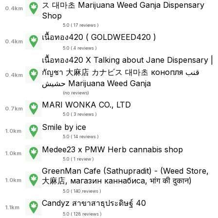
ス 대마초 Marijuana Weed Ganja Dispensary
0.4km
Shop
5.0 ( 17 reviews )
เนื้อทอง420 ( GOLDWEED420 )
0.4km
5.0 ( 4 reviews )
เนื้อทอง420 X Talking about Jane Dispensary |
กัญชา 大麻店 カナビス 대마초 конопля قنب
0.4km
حشيش Marijuana Weed Ganja
(
no reviews
)
MARI WONKA CO., LTD
0.7km
5.0 ( 3 reviews )
Smile by ice
1.0km
5.0 ( 14 reviews )
Medee23 x PMW Herb cannabis shop
1.0km
5.0 ( 1 review )
GreenMan Cafe (Sathupradit) - (Weed Store,
大麻店, магазин каннабиса, भांग की दुकान)
1.0km
5.0 ( 140 reviews )
Candyz สาขาสาธุประดิษฐ์ 40
1.1km
5.0 ( 128 reviews )