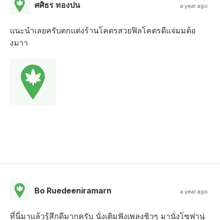
ศศิธร ทองปน
a year ago
แนะนำเลยครับตกแต่งร้านโคตรสวยฟิลโคตรดีแจ่มมต้อ
งมาา
Bo Ruedeeniramarn
a year ago
ที่นี่มาแล้วรู้สึกดีมากครับ นั่งเติมฟังเพลงชิวๆ มานั่งโซฟานุ่