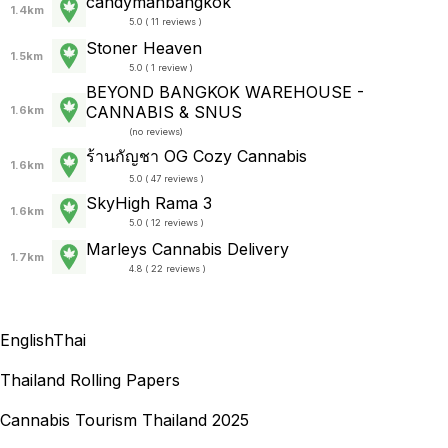
candymanbangkok
1.4km
5.0 ( 11 reviews )
Stoner Heaven
1.5km
5.0 ( 1 review )
BEYOND BANGKOK WAREHOUSE -
CANNABIS & SNUS
1.6km
(
no reviews
)
ร้านกัญชา OG Cozy Cannabis
1.6km
5.0 ( 47 reviews )
SkyHigh Rama 3
1.6km
5.0 ( 12 reviews )
Marleys Cannabis Delivery
1.7km
4.8 ( 22 reviews )
English
Thai
Thailand Rolling Papers
Cannabis Tourism Thailand 2025