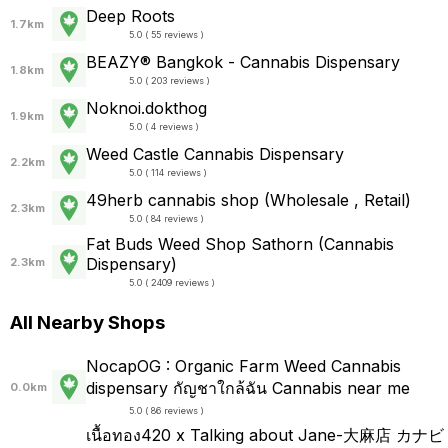
Deep Roots
1.7km
5.0 ( 55 reviews )
BEAZY® Bangkok - Cannabis Dispensary
1.8km
5.0 ( 203 reviews )
Noknoi.dokthog
1.9km
5.0 ( 4 reviews )
Weed Castle Cannabis Dispensary
2.2km
5.0 ( 114 reviews )
49herb cannabis shop (Wholesale , Retail)
2.3km
5.0 ( 84 reviews )
Fat Buds Weed Shop​ ​Sathorn (Cannabis
Dispensary)
2.3km
5.0 ( 2409 reviews )
All Nearby Shops
NocapOG : Organic Farm Weed Cannabis
dispensary กัญชาใกล้ฉัน Cannabis near me
0.0km
5.0 ( 86 reviews )
เนื้อทอง420 x Talking about Jane-大麻店 カナビ