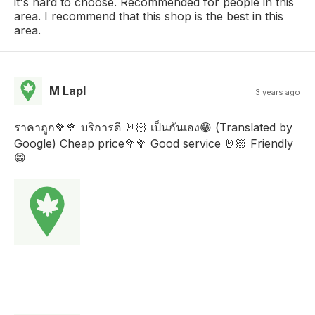
it's hard to choose. Recommended for people in this
area. I recommend that this shop is the best in this
area.
M Lapl
3 years ago
ราคาถูก🥦🥦 บริการดี 🤘🏻 เป็นกันเอง😁 (Translated by
Google) Cheap price🥦🥦 Good service 🤘🏻 Friendly
😁