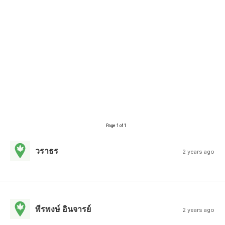
Page 1 of 1
วราธร
2 years ago
พีรพงษ์ อินจารย์
2 years ago