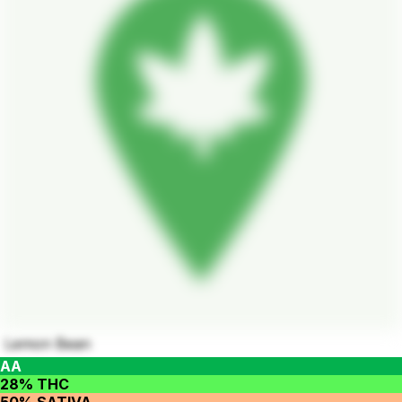
Lemon Bean
AA
28% THC