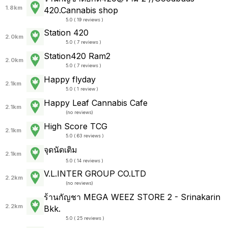
1.8km
420.Cannabis shop
5.0 ( 19 reviews )
Station 420
2.0km
5.0 ( 7 reviews )
Station420 Ram2
2.0km
5.0 ( 7 reviews )
Happy flyday
2.1km
5.0 ( 1 review )
Happy Leaf Cannabis Cafe
2.1km
(
no reviews
)
High Score TCG
2.1km
5.0 ( 63 reviews )
จุดนัดเติม
2.1km
5.0 ( 14 reviews )
V.L.INTER GROUP CO.LTD
2.2km
(
no reviews
)
ร้านกัญชา MEGA WEEZ STORE 2 - Srinakarin
2.2km
Bkk.
5.0 ( 25 reviews )