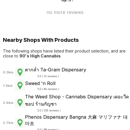
Page 1 of 1
no more reviews
Nearby Shops With Products
The following shops have listed their product selection, and are
close to
90's High Cannabis
.
ตากล่ำ Ta-Gram Dispensary
0.3km
5.0 ( 31 reviews )
Sweed 'n Roll
1.5km
5.0 ( 64 reviews )
The Weed Shop - Cannabis Dispensary เดอะวีด
2.6km
ชอป ร้านกัญชา
5.0 ( 535 reviews )
Phenos Dispensary Bangna 大麻 マリファナ 대
마초
2.7km
5.0 ( 99 reviews )