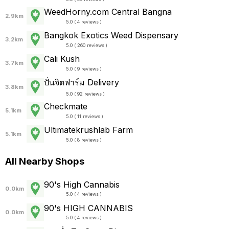
WeedHorny.com Central Bangna
2.9km
5.0 ( 4 reviews )
Bangkok Exotics Weed Dispensary
3.2km
5.0 ( 260 reviews )
Cali Kush
3.7km
5.0 ( 9 reviews )
ปั่นจิตฟาร์ม Delivery
3.8km
5.0 ( 92 reviews )
Checkmate
5.1km
5.0 ( 11 reviews )
Ultimatekrushlab Farm
5.1km
5.0 ( 8 reviews )
All Nearby Shops
90's High Cannabis
0.0km
5.0 ( 4 reviews )
90's HIGH CANNABIS
0.0km
5.0 ( 4 reviews )