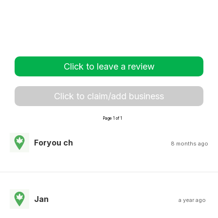
Click to leave a review
Click to claim/add business
Page 1 of 1
Foryou ch
8 months ago
Jan
a year ago