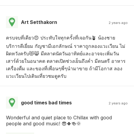
Art Setthakorn
2 years ago
ครบจบที่เดียว😍 ประทับใจทุกครั้งที่เจอกัน🪴 น้องชาย
บริการดีเยี่ยม กัญชามีเอกลักษณ์ ราคาถูกลองเเวะเวียน ไม่
ผิดหวังครับ😻😸 มีตลาดนัดวันอาทิตย์และอาจจะเพิ่มวัน
เสาร์ด้วยในอนาคต ตลาดเปิดช่วงเย็นถึงค่ำ มีดนตรี อาหาร
เครื่องดื่ม และของที่เพื่อนๆพี่ๆนำมาขาย ถ้ามีโอกาส ลอง
แวะเวียนไปเดินเที่ยวชมดูครับ
good times bad times
2 years ago
Wonderful and quiet place to Chillax with good
people and good music! 😎🍀🍻🌞