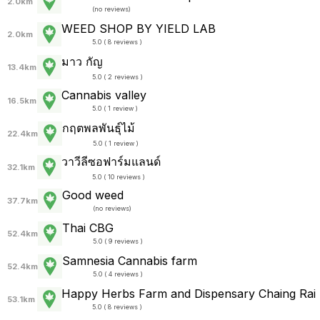
2.0km
(
no reviews
)
WEED SHOP BY YIELD LAB
2.0km
5.0 ( 8 reviews )
มาว กัญ
13.4km
5.0 ( 2 reviews )
Cannabis valley
16.5km
5.0 ( 1 review )
กฤตพลพันธุ์ไม้
22.4km
5.0 ( 1 review )
วาวีลีซอฟาร์มแลนด์
32.1km
5.0 ( 10 reviews )
Good weed
37.7km
(
no reviews
)
Thai CBG
52.4km
5.0 ( 9 reviews )
Samnesia Cannabis farm
52.4km
5.0 ( 4 reviews )
Happy Herbs Farm and Dispensary Chaing Rai
53.1km
5.0 ( 8 reviews )