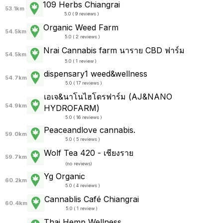
109 Herbs Chiangrai
53.1km
5.0 ( 9 reviews )
Organic Weed Farm
54.5km
5.0 ( 2 reviews )
Nrai Cannabis farm นาราย CBD ฟาร์ม
54.5km
5.0 ( 1 review )
dispensary1 weed&wellness
54.7km
5.0 ( 17 reviews )
เอเจ&นาโนไฮโดรฟาร์ม (AJ&NANO
54.9km
HYDROFARM)
5.0 ( 16 reviews )
Peaceandlove cannabis.
59.0km
5.0 ( 5 reviews )
Wolf Tea 420 - เชียงราย
59.7km
(
no reviews
)
Yg Organic
60.2km
5.0 ( 4 reviews )
Cannablis Café Chiangrai
60.4km
5.0 ( 1 review )
Thai Hemp Wellness