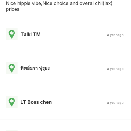
Nice hippie vibe,Nice choice and overal chil(lax)
prices
Taiki TM
a year ago
ทิพย์ผกา ฟุรุยะ
a year ago
LT Boss chen
a year ago