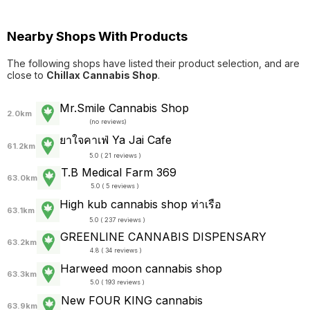
Nearby Shops With Products
The following shops have listed their product selection, and are
close to
Chillax Cannabis​ Shop
.
Mr.Smile Cannabis Shop
2.0km
(
no reviews
)
ยาใจคาเฟ่ Ya Jai Cafe
61.2km
5.0 ( 21 reviews )
T.B Medical Farm 369
63.0km
5.0 ( 5 reviews )
High kub cannabis shop ท่าเรือ
63.1km
5.0 ( 237 reviews )
GREENLINE CANNABIS DISPENSARY
63.2km
4.8 ( 34 reviews )
Harweed moon cannabis shop
63.3km
5.0 ( 193 reviews )
New FOUR KING cannabis
63.9km