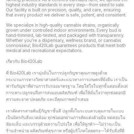
highest industry standards in every step—from seed to sale. 
Our facility is built on precision, quality, and care, ensuring 
that every product we deliver is safe, potent, and consistent.

We specialize in high-quality cannabis strains, organically 
grown under controlled indoor environments. Every bud is 
hand-trimmed, lab-tested, and packaged with transparency. 
Whether you’re a dispensary, wellness brand, or cannabis 
connoisseur, Bio420Lab guarantees products that meet both 
medical and recreational expectations.

เกี่ยวกับ Bio420Lab

ที่ Bio420Lab เรามุ่งมั่นในการปลูกกัญชาคุณภาพสูงด้วย
กระบวนการทางวิทยาศาสตร์และแนวทางการเกษตรที่ยั่งยืน เราเป็น
ฟาร์มกัญชาที่ผ่านการรับรองมาตรฐาน โดยใส่ใจในทุกขั้นตอนตั้งแต่
การเพาะปลูกจนถึงการส่งมอบผลิตภัณฑ์ เพื่อให้มั่นใจว่าทุกช่อดอกมี
ความสะอาด ปลอดภัย และมีคุณภาพสม่ำเสมอ

เราคัดสรรสายพันธุ์กัญชาชั้นดี ปลูกทั้งในระบบควบคุมภายในแบบ
เป็นมิตรกับสิ่งแวดล้อม ทุกช่อดอกผ่านการตัดแต่งด้วยมือ ทดสอบใน
ห้องแล็บ และบรรจุด้วยความโปร่งใส เพื่อให้ลูกค้า—ไม่ว่าจะเป็น
ร้านจำหน่าย ผลิตภัณฑ์สุขภาพ หรือผู้บริโภคโดยตรง—ได้รับสิ่งที่ดี