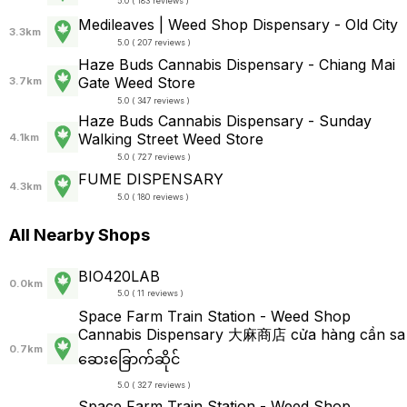
5.0 ( 183 reviews )
Medileaves | Weed Shop Dispensary - Old City
3.3km
5.0 ( 207 reviews )
Haze Buds Cannabis Dispensary - Chiang Mai
Gate Weed Store
3.7km
5.0 ( 347 reviews )
Haze Buds Cannabis Dispensary - Sunday
Walking Street Weed Store
4.1km
5.0 ( 727 reviews )
FUME DISPENSARY
4.3km
5.0 ( 180 reviews )
All Nearby Shops
BIO420LAB
0.0km
5.0 ( 11 reviews )
Space Farm Train Station - Weed Shop
Cannabis Dispensary 大麻商店 cửa hàng cần sa
0.7km
ဆေးခြောက်ဆိုင်
5.0 ( 327 reviews )
Space Farm Train Station - Weed Shop