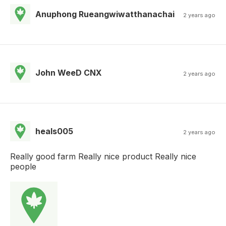
Anuphong Rueangwiwatthanachai
2 years ago
John WeeD CNX
2 years ago
heals005
2 years ago
Really good farm Really nice product Really nice
people