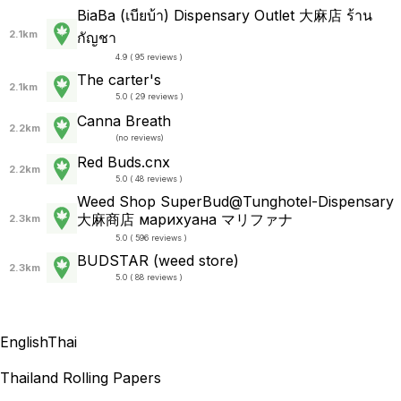
BiaBa (เบียบ้า) Dispensary Outlet 大麻店 ร้าน
2.1km
กัญชา
4.9 ( 95 reviews )
The carter's
2.1km
5.0 ( 29 reviews )
Canna Breath
2.2km
(
no reviews
)
Red Buds.cnx
2.2km
5.0 ( 48 reviews )
Weed Shop SuperBud@Tunghotel-Dispensary
大麻商店 марихуана マリファナ
2.3km
5.0 ( 596 reviews )
BUDSTAR (weed store)
2.3km
5.0 ( 88 reviews )
English
Thai
Thailand Rolling Papers