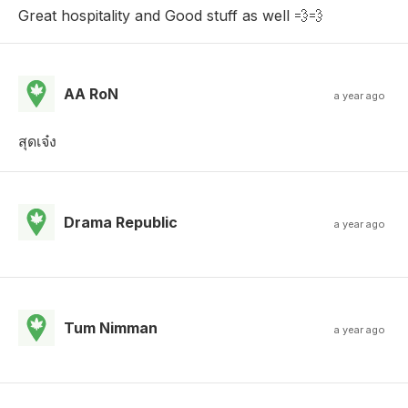
Great hospitality and Good stuff as well 💨💨
AA RoN
a year ago
สุดเจ๋ง
Drama Republic
a year ago
Tum Nimman
a year ago