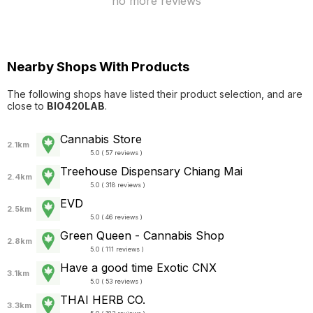
no more reviews
Nearby Shops With Products
The following shops have listed their product selection, and are
close to
BIO420LAB
.
Cannabis Store
2.1km
5.0 ( 57 reviews )
Treehouse Dispensary Chiang Mai
2.4km
5.0 ( 318 reviews )
EVD
2.5km
5.0 ( 46 reviews )
Green Queen - Cannabis Shop
2.8km
5.0 ( 111 reviews )
Have a good time Exotic CNX
3.1km
5.0 ( 53 reviews )
THAI HERB CO.
3.3km