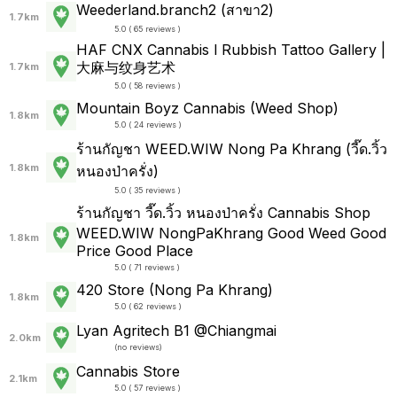
Weederland.branch2 (สาขา2)
1.7km
5.0 ( 65 reviews )
HAF CNX Cannabis l Rubbish Tattoo Gallery |
大麻与纹身艺术
1.7km
5.0 ( 58 reviews )
Mountain Boyz Cannabis (Weed Shop)
1.8km
5.0 ( 24 reviews )
ร้านกัญชา WEED.WIW Nong Pa Khrang (วี๊ด.วิ้ว
1.8km
หนองป่าครั่ง)
5.0 ( 35 reviews )
ร้านกัญชา วี๊ด.วิ้ว หนองป่าครั่ง Cannabis Shop
WEED.WIW NongPaKhrang Good Weed Good
1.8km
Price Good Place
5.0 ( 71 reviews )
420 Store (Nong Pa Khrang)
1.8km
5.0 ( 62 reviews )
Lyan Agritech B1 @Chiangmai
2.0km
(
no reviews
)
Cannabis Store
2.1km
5.0 ( 57 reviews )