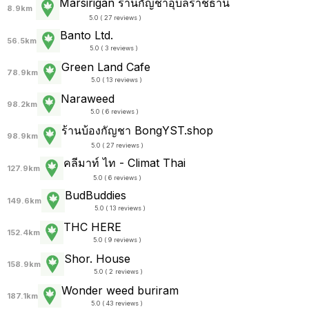
Marsirigan ร้านกัญชาอุบลราชธานี
8.9km
5.0 ( 27 reviews )
Banto Ltd.
56.5km
5.0 ( 3 reviews )
Green Land Cafe
78.9km
5.0 ( 13 reviews )
Naraweed
98.2km
5.0 ( 6 reviews )
ร้านบ้องกัญชา BongYST.shop
98.9km
5.0 ( 27 reviews )
คลีมาท์ ไท - Climat Thai
127.9km
5.0 ( 6 reviews )
BudBuddies
149.6km
5.0 ( 13 reviews )
THC HERE
152.4km
5.0 ( 9 reviews )
Shor. House
158.9km
5.0 ( 2 reviews )
Wonder weed buriram
187.1km
5.0 ( 43 reviews )