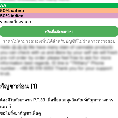
AA
50% sativa
50% indica
รายละเอียดราคา
คลิกเพื่อเปิดเผยราคา
ราคาไม่สามารถมองเห็นได้สำหรับบัญชีที่ไม่ผ่านการตรวจสอบ
Hello 🤗 🤗 🤗 We have many stain of cannabis products
you can check with us and disire by your self we will fresh
pre roll order by order please feel free to ask for more
information best regards. ID line is "7thfairy" Phone
number : +66 85 519 0053 Thank you for your support
krub.
กัญชาก่อน
(
1
)
ต้องมีใบสั่งยาจาก P.T.33 เพื่อซื้อและดูผลิตภัณฑ์กัญชาทางการ
แพทย์
ขอใบสั่งยากัญชาเพื่อดู