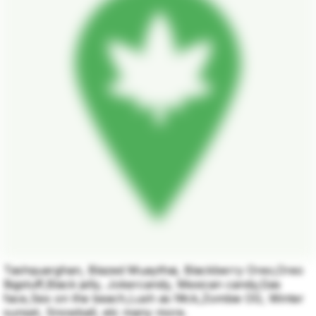
Tashquarghan, Blazed Muaythai, Blackberry Oreo,Oreo
Bigstuff,Black jelly, Jokercandy, Mexican candy,Gas
face,Sex on the beach,Lush as f#ck,Zombie OG, Winter
sunset, Snowball, etc many more.