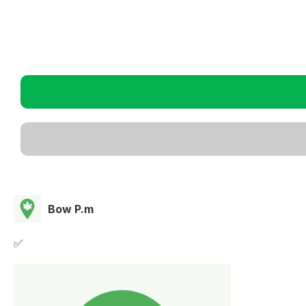
Bow P.m
✅