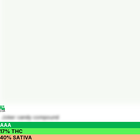
COA
Joker candy compound
AAA
17% THC
40% SATIVA