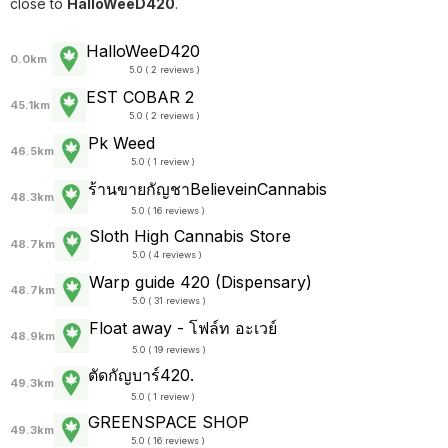
close to
HalloWeeD420
.
HalloWeeD420
0.0km
5.0 ( 2 reviews )
EST COBAR 2
45.1km
5.0 ( 2 reviews )
Pk Weed
46.5km
5.0 ( 1 review )
ร้านขายกัญชาBelieveinCannabis
48.3km
5.0 ( 16 reviews )
Sloth High Cannabis Store
48.7km
5.0 ( 4 reviews )
Warp guide 420 (Dispensary)
48.7km
5.0 ( 31 reviews )
Float away - โฟล์ท อะเวย์
48.9km
5.0 ( 19 reviews )
ตัดกัญบาร์420.
49.3km
5.0 ( 1 review )
GREENSPACE SHOP
49.3km
5.0 ( 16 reviews )