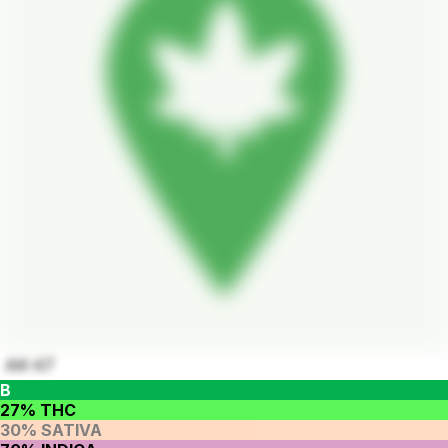
AK-47
B
27% THC
30% SATIVA