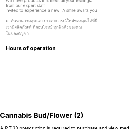
We have products that meet all your feelings.

from our expert staff

Invited to experience a new . A smile awaits you

มาค้นหาความสุขและประสบการณ์ใหม่ของคุณได้ที่นี่

เรามีผลิตภัณฑ์ ที่ตอบโจทย์ ทุกฟีลลิ่งของคุณ

ในของกัญชา
Hours of operation
Cannabis Bud/Flower
(
2
)
A P.T.33 prescription is required to purchase and view med